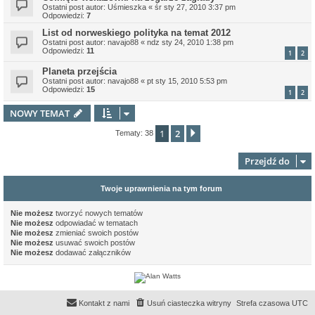
Ostatni post autor:
Uśmieszka
«
śr sty 27, 2010 3:37 pm
Odpowiedzi:
7
List od norweskiego polityka na temat 2012
Ostatni post autor:
navajo88
«
ndz sty 24, 2010 1:38 pm
Odpowiedzi:
11
1
2
Planeta przejścia
Ostatni post autor:
navajo88
«
pt sty 15, 2010 5:53 pm
Odpowiedzi:
15
1
2
NOWY TEMAT
1
2
Następna
Tematy: 38
Przejdź do
Twoje uprawnienia na tym forum
Nie możesz
tworzyć nowych tematów
Nie możesz
odpowiadać w tematach
Nie możesz
zmieniać swoich postów
Nie możesz
usuwać swoich postów
Nie możesz
dodawać załączników
Kontakt z nami
Usuń ciasteczka witryny
Strefa czasowa
UTC