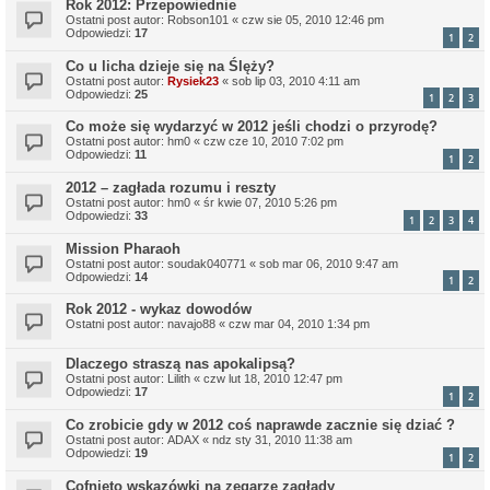
Rok 2012: Przepowiednie
Ostatni post autor:
Robson101
«
czw sie 05, 2010 12:46 pm
Odpowiedzi:
17
1
2
Co u licha dzieje się na Ślęży?
Ostatni post autor:
Rysiek23
«
sob lip 03, 2010 4:11 am
Odpowiedzi:
25
1
2
3
Co może się wydarzyć w 2012 jeśli chodzi o przyrodę?
Ostatni post autor:
hm0
«
czw cze 10, 2010 7:02 pm
Odpowiedzi:
11
1
2
2012 – zagłada rozumu i reszty
Ostatni post autor:
hm0
«
śr kwie 07, 2010 5:26 pm
Odpowiedzi:
33
1
2
3
4
Mission Pharaoh
Ostatni post autor:
soudak040771
«
sob mar 06, 2010 9:47 am
Odpowiedzi:
14
1
2
Rok 2012 - wykaz dowodów
Ostatni post autor:
navajo88
«
czw mar 04, 2010 1:34 pm
Dlaczego straszą nas apokalipsą?
Ostatni post autor:
Lilith
«
czw lut 18, 2010 12:47 pm
Odpowiedzi:
17
1
2
Co zrobicie gdy w 2012 coś naprawde zacznie się dziać ?
Ostatni post autor:
ADAX
«
ndz sty 31, 2010 11:38 am
Odpowiedzi:
19
1
2
Cofnięto wskazówki na zegarze zagłady