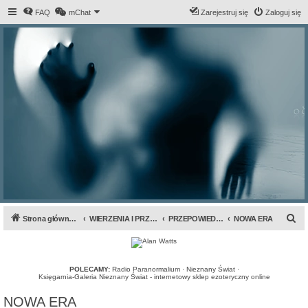
FAQ
mChat
Zarejestruj się
Zaloguj się
S
Strona główna forum
WIERZENIA I PRZEPOWIEDNIE
PRZEPOWIEDNIE I PROROCTWA
NOWA ERA
z
u
k
POLECAMY:
Radio Paranormalium
·
Nieznany Świat
·
Księgarnia-Galeria Nieznany Świat - internetowy sklep ezoteryczny online
a
NOWA ERA
j