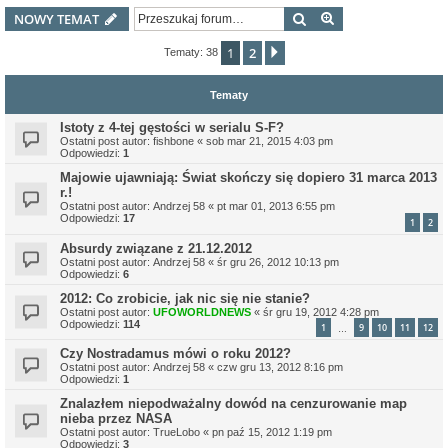
Szukaj
Wyszukiwanie z
NOWY TEMAT
1
2
Następna
Tematy: 38
Tematy
Istoty z 4-tej gęstości w serialu S-F?
Ostatni post autor:
fishbone
«
sob mar 21, 2015 4:03 pm
Odpowiedzi:
1
Majowie ujawniają: Świat skończy się dopiero 31 marca 2013
r.!
Ostatni post autor:
Andrzej 58
«
pt mar 01, 2013 6:55 pm
Odpowiedzi:
17
1
2
Absurdy związane z 21.12.2012
Ostatni post autor:
Andrzej 58
«
śr gru 26, 2012 10:13 pm
Odpowiedzi:
6
2012: Co zrobicie, jak nic się nie stanie?
Ostatni post autor:
UFOWORLDNEWS
«
śr gru 19, 2012 4:28 pm
Odpowiedzi:
114
1
9
10
11
12
…
Czy Nostradamus mówi o roku 2012?
Ostatni post autor:
Andrzej 58
«
czw gru 13, 2012 8:16 pm
Odpowiedzi:
1
Znalazłem niepodważalny dowód na cenzurowanie map
nieba przez NASA
Ostatni post autor:
TrueLobo
«
pn paź 15, 2012 1:19 pm
Odpowiedzi:
3