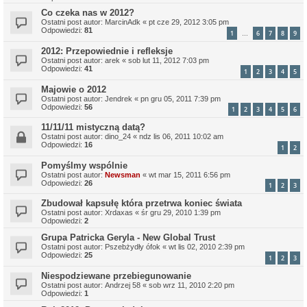
Co czeka nas w 2012?
Ostatni post autor:
MarcinAdk
«
pt cze 29, 2012 3:05 pm
Odpowiedzi:
81
1
6
7
8
9
…
2012: Przepowiednie i refleksje
Ostatni post autor:
arek
«
sob lut 11, 2012 7:03 pm
Odpowiedzi:
41
1
2
3
4
5
Majowie o 2012
Ostatni post autor:
Jendrek
«
pn gru 05, 2011 7:39 pm
Odpowiedzi:
56
1
2
3
4
5
6
11/11/11 mistyczną datą?
Ostatni post autor:
dino_24
«
ndz lis 06, 2011 10:02 am
Odpowiedzi:
16
1
2
Pomyślmy wspólnie
Ostatni post autor:
Newsman
«
wt mar 15, 2011 6:56 pm
Odpowiedzi:
26
1
2
3
Zbudował kapsułę która przetrwa koniec świata
Ostatni post autor:
Xrdaxas
«
śr gru 29, 2010 1:39 pm
Odpowiedzi:
2
Grupa Patricka Geryla - New Global Trust
Ostatni post autor:
Pszebżydły ófok
«
wt lis 02, 2010 2:39 pm
Odpowiedzi:
25
1
2
3
Niespodziewane przebiegunowanie
Ostatni post autor:
Andrzej 58
«
sob wrz 11, 2010 2:20 pm
Odpowiedzi:
1