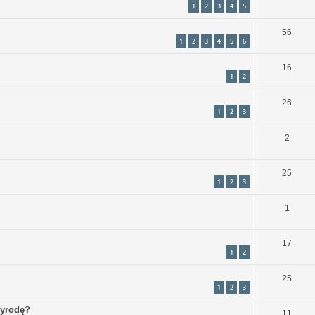
1
2
3
4
5
56
1
2
3
4
5
6
16
1
2
26
1
2
3
2
25
1
2
3
1
17
1
2
25
1
2
3
zyrodę?
11