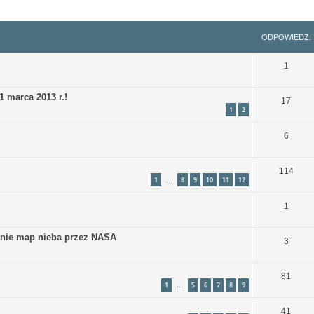
szukiwanie zaawansowane
ODPOWIEDZI
1
1 marca 2013 r.!
17
1
2
6
114
1
8
9
10
11
12
…
1
nie map nieba przez NASA
3
81
1
5
6
7
8
9
…
41