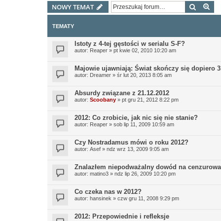
Szukaj
Wy
NOWY TEMAT
TEMATY
Istoty z 4-tej gęstości w serialu S-F?
autor:
Reaper
»
pt kwie 02, 2010 10:20 am
Majowie ujawniają: Świat skończy się dopiero 3
autor:
Dreamer
»
śr lut 20, 2013 8:05 am
Absurdy związane z 21.12.2012
autor:
Scoobany
»
pt gru 21, 2012 8:22 pm
2012: Co zrobicie, jak nic się nie stanie?
autor:
Reaper
»
sob lip 11, 2009 10:59 am
Czy Nostradamus mówi o roku 2012?
autor:
Asef
»
ndz wrz 13, 2009 9:05 am
Znalazłem niepodważalny dowód na cenzurowa
autor:
matino3
»
ndz lip 26, 2009 10:20 pm
Co czeka nas w 2012?
autor:
hansinek
»
czw gru 11, 2008 9:29 pm
2012: Przepowiednie i refleksje