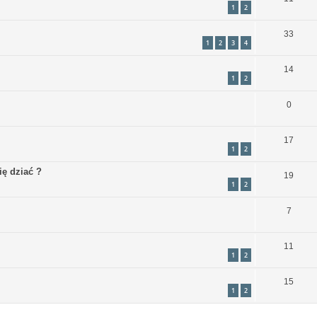
1
2
33
1
2
3
4
14
1
2
0
17
1
2
ię dziać ?
19
1
2
7
11
1
2
15
1
2