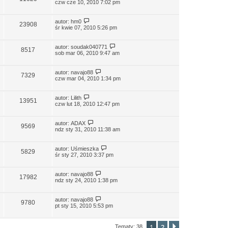
czw cze 10, 2010 7:02 pm
autor:
hm0
23908
śr kwie 07, 2010 5:26 pm
autor:
soudak040771
8517
sob mar 06, 2010 9:47 am
autor:
navajo88
7329
czw mar 04, 2010 1:34 pm
autor:
Lilith
13951
czw lut 18, 2010 12:47 pm
autor:
ADAX
9569
ndz sty 31, 2010 11:38 am
autor:
Uśmieszka
5829
śr sty 27, 2010 3:37 pm
autor:
navajo88
17982
ndz sty 24, 2010 1:38 pm
autor:
navajo88
9780
pt sty 15, 2010 5:53 pm
1
2
Następna
Tematy: 38