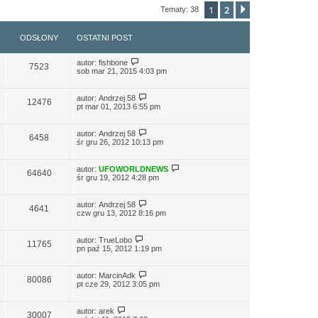
1
2
Następna
Tematy: 38
ODSŁONY
OSTATNI POST
autor:
fishbone
7523
sob mar 21, 2015 4:03 pm
autor:
Andrzej 58
12476
pt mar 01, 2013 6:55 pm
autor:
Andrzej 58
6458
śr gru 26, 2012 10:13 pm
autor:
UFOWORLDNEWS
64640
śr gru 19, 2012 4:28 pm
autor:
Andrzej 58
4641
czw gru 13, 2012 8:16 pm
autor:
TrueLobo
11765
pn paź 15, 2012 1:19 pm
autor:
MarcinAdk
80086
pt cze 29, 2012 3:05 pm
autor:
arek
30007