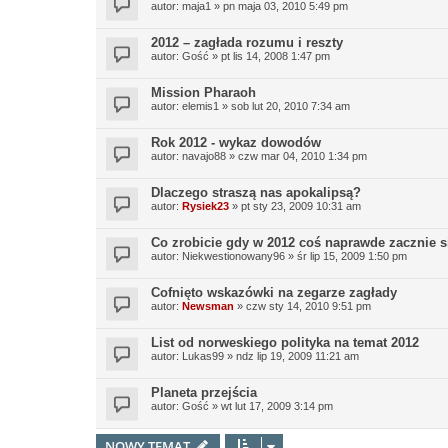
autor:
maja1
»
pn maja 03, 2010 5:49 pm
2012 – zagłada rozumu i reszty
autor:
Gość
»
pt lis 14, 2008 1:47 pm
Mission Pharaoh
autor:
elemis1
»
sob lut 20, 2010 7:34 am
Rok 2012 - wykaz dowodów
autor:
navajo88
»
czw mar 04, 2010 1:34 pm
Dlaczego straszą nas apokalipsą?
autor:
Rysiek23
»
pt sty 23, 2009 10:31 am
Co zrobicie gdy w 2012 coś naprawde zacznie s
autor:
Niekwestionowany96
»
śr lip 15, 2009 1:50 pm
Cofnięto wskazówki na zegarze zagłady
autor:
Newsman
»
czw sty 14, 2010 9:51 pm
List od norweskiego polityka na temat 2012
autor:
Lukas99
»
ndz lip 19, 2009 11:21 am
Planeta przejścia
autor:
Gość
»
wt lut 17, 2009 3:14 pm
NOWY TEMAT