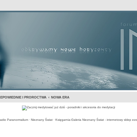
awansowane
EPOWIEDNIE I PROROCTWA
NOWA ERA
adio Paranormalium
·
Nieznany Świat
·
Księgarnia-Galeria Nieznany Świat - internetowy sklep ezo