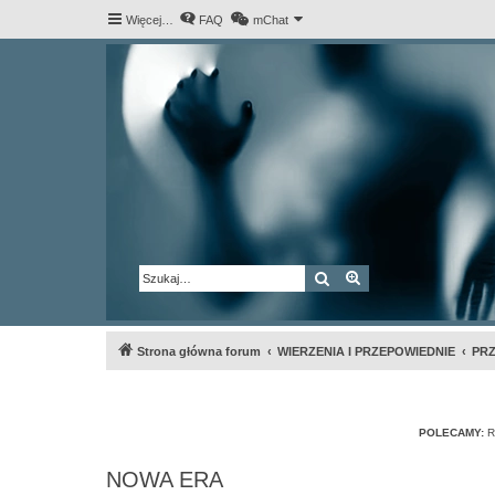
Więcej…
FAQ
mChat
Szukaj
Wyszukiwanie za
Strona główna forum
WIERZENIA I PRZEPOWIEDNIE
PRZ
POLECAMY:
R
NOWA ERA