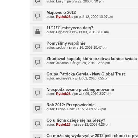
autor:
Lazy
»
pn gru 22, 2008 6:30 pm
Majowie o 2012
autor:
Rysiek23
»
pn paź 12, 2009 10:07 am
11/11/11 mistyczną datą?
autor:
Fighster
»
czw lis 03, 2011 8:08 am
Pomyślmy wspólnie
autor:
xedos
»
śr wrz 16, 2009 10:47 pm
Zbudował kapsułę która przetrwa koniec świata
autor:
Xrdaxas
»
śr gru 29, 2010 12:33 pm
Grupa Patricka Geryla - New Global Trust
autor:
michi9999
»
wt lut 02, 2010 7:55 pm
Niespodziewane przebiegunowanie
autor:
Rysiek23
»
pn wrz 06, 2010 3:27 pm
Rok 2012: Przepowiednie
autor:
Erhion
»
ndz lut 15, 2009 5:53 pm
Co u licha dzieje się na Ślęży?
autor:
Rysiek23
»
pt cze 12, 2009 4:25 pm
Co może się wydarzyć w 2012 jeśli chodzi o pr