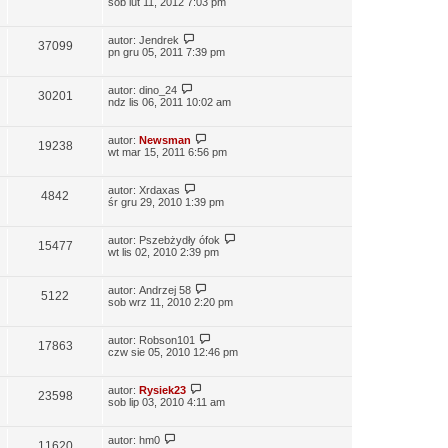
sob lut 11, 2012 7:03 pm
autor:
Jendrek
37099
pn gru 05, 2011 7:39 pm
autor:
dino_24
30201
ndz lis 06, 2011 10:02 am
autor:
Newsman
19238
wt mar 15, 2011 6:56 pm
autor:
Xrdaxas
4842
śr gru 29, 2010 1:39 pm
autor:
Pszebżydły ófok
15477
wt lis 02, 2010 2:39 pm
autor:
Andrzej 58
5122
sob wrz 11, 2010 2:20 pm
autor:
Robson101
17863
czw sie 05, 2010 12:46 pm
autor:
Rysiek23
23598
sob lip 03, 2010 4:11 am
autor:
hm0
11620