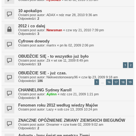
10 apokalips
Ostatni post autor:
ADAX
«
ndz mar 28, 2010 9:36 am
Odpowiedzi:
2
2012 i co dalej
Ostatni post autor:
Newsman
«
czw sty 21, 2010 7:39 pm
Odpowiedzi:
3
Cyfrowe dowody
Ostatni post autor:
martrx
«
pn lis 02, 2009 2:06 pm
OBUDŹCIE SIĘ - to wszystko już było
Ostatni post autor:
Zit
«
wt sie 11, 2009 8:49 pm
Odpowiedzi:
13
1
2
OBUDŻCIE SIE - już czas.
Ostatni post autor:
Niekwestionowany96
«
czw lip 23, 2009 9:18 am
Odpowiedzi:
186
1
16
17
18
19
…
CHANNELING Sydney Karoll
Ostatni post autor:
Aylinn
«
ndz cze 21, 2009 1:21 pm
Odpowiedzi:
8
Fenomen roku 2012 według wiedzy Majów
Ostatni post autor:
Lazy
«
sob cze 13, 2009 10:24 pm
ZNACZNE OPÓŹNIENIE ZMIANY ZIEMSKICH BIEGUNÓW
Ostatni post autor:
Dreamer
«
czw kwie 02, 2009 9:02 am
Odpowiedzi:
2
Agharta - Inny świat we wnętrzu Ziemi