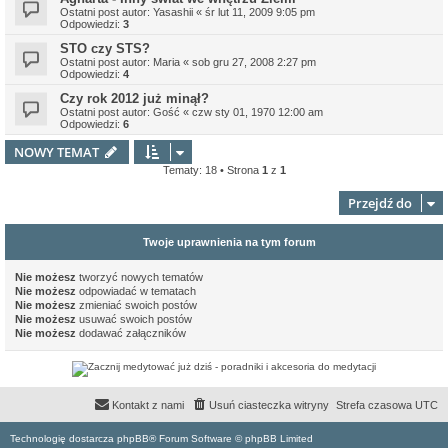
Ostatni post autor:
Yasashii
«
śr lut 11, 2009 9:05 pm
Odpowiedzi:
3
STO czy STS?
Ostatni post autor:
Maria
«
sob gru 27, 2008 2:27 pm
Odpowiedzi:
4
Czy rok 2012 już minął?
Ostatni post autor:
Gość
«
czw sty 01, 1970 12:00 am
Odpowiedzi:
6
NOWY TEMAT
Tematy: 18 • Strona
1
z
1
Przejdź do
Twoje uprawnienia na tym forum
Nie możesz
tworzyć nowych tematów
Nie możesz
odpowiadać w tematach
Nie możesz
zmieniać swoich postów
Nie możesz
usuwać swoich postów
Nie możesz
dodawać załączników
Kontakt z nami
Usuń ciasteczka witryny
Strefa czasowa
UTC
Technologię dostarcza phpBB® Forum Software © phpBB Limited