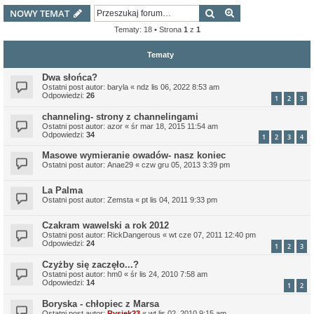
Szukaj
Wyszukiwanie z
NOWY TEMAT
Tematy: 18 • Strona
1
z
1
Tematy
Dwa słońca?
Ostatni post autor:
baryla
«
ndz lis 06, 2022 8:53 am
Odpowiedzi:
26
1
2
3
channeling- strony z channelingami
Ostatni post autor:
azor
«
śr mar 18, 2015 11:54 am
Odpowiedzi:
34
1
2
3
4
Masowe wymieranie owadów- nasz koniec
Ostatni post autor:
Anae29
«
czw gru 05, 2013 3:39 pm
La Palma
Ostatni post autor:
Zemsta
«
pt lis 04, 2011 9:33 pm
Czakram wawelski a rok 2012
Ostatni post autor:
RickDangerous
«
wt cze 07, 2011 12:40 pm
Odpowiedzi:
24
1
2
3
Czyżby się zaczęło...?
Ostatni post autor:
hm0
«
śr lis 24, 2010 7:58 am
Odpowiedzi:
14
1
2
Boryska - chłopiec z Marsa
Ostatni post autor:
Rysiek23
«
wt lis 02, 2010 9:15 am