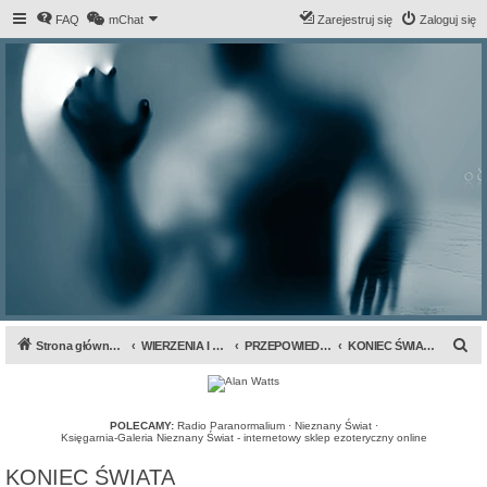
FAQ
mChat
Zarejestruj się
Zaloguj się
S
Strona główna forum
WIERZENIA I PRZEPOWIEDNIE
PRZEPOWIEDNIE I PROROCTWA
KONIEC ŚWIATA
z
u
k
POLECAMY:
Radio Paranormalium
·
Nieznany Świat
·
Księgarnia-Galeria Nieznany Świat - internetowy sklep ezoteryczny online
a
KONIEC ŚWIATA
j