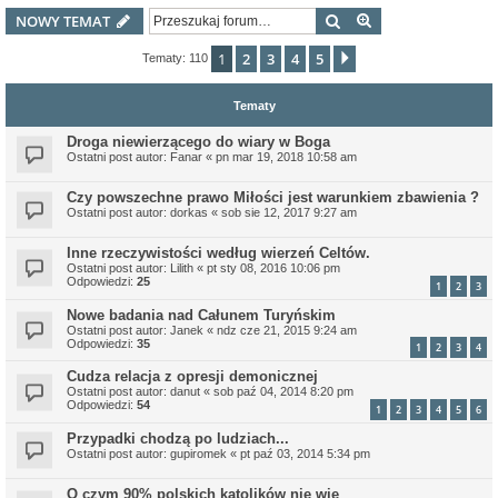
Szukaj
Wyszukiwanie z
NOWY TEMAT
1
2
3
4
5
Następna
Tematy: 110
Tematy
Droga niewierzącego do wiary w Boga
Ostatni post autor:
Fanar
«
pn mar 19, 2018 10:58 am
Czy powszechne prawo Miłości jest warunkiem zbawienia ?
Ostatni post autor:
dorkas
«
sob sie 12, 2017 9:27 am
Inne rzeczywistości według wierzeń Celtów.
Ostatni post autor:
Lilith
«
pt sty 08, 2016 10:06 pm
Odpowiedzi:
25
1
2
3
Nowe badania nad Całunem Turyńskim
Ostatni post autor:
Janek
«
ndz cze 21, 2015 9:24 am
Odpowiedzi:
35
1
2
3
4
Cudza relacja z opresji demonicznej
Ostatni post autor:
danut
«
sob paź 04, 2014 8:20 pm
Odpowiedzi:
54
1
2
3
4
5
6
Przypadki chodzą po ludziach...
Ostatni post autor:
gupiromek
«
pt paź 03, 2014 5:34 pm
O czym 90% polskich katolików nie wie