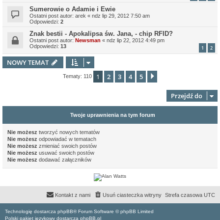
Sumerowie o Adamie i Ewie
Ostatni post autor:
arek
«
ndz lip 29, 2012 7:50 am
Odpowiedzi:
2
Znak bestii - Apokalipsa św. Jana, - chip RFID?
Ostatni post autor:
Newsman
«
ndz lip 22, 2012 4:49 pm
Odpowiedzi:
13
1
2
NOWY TEMAT
1
2
3
4
5
Następna
Tematy: 110
Przejdź do
Twoje uprawnienia na tym forum
Nie możesz
tworzyć nowych tematów
Nie możesz
odpowiadać w tematach
Nie możesz
zmieniać swoich postów
Nie możesz
usuwać swoich postów
Nie możesz
dodawać załączników
Kontakt z nami
Usuń ciasteczka witryny
Strefa czasowa
UTC
Technologię dostarcza phpBB® Forum Software © phpBB Limited
Polski pakiet językowy dostarcza phpBB.pl