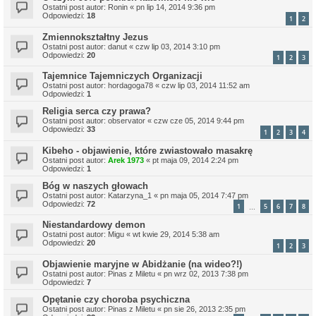
Ostatni post autor:
Ronin
«
pn lip 14, 2014 9:36 pm
Odpowiedzi:
18
1
2
Zmiennokształtny Jezus
Ostatni post autor:
danut
«
czw lip 03, 2014 3:10 pm
Odpowiedzi:
20
1
2
3
Tajemnice Tajemniczych Organizacji
Ostatni post autor:
hordagoga78
«
czw lip 03, 2014 11:52 am
Odpowiedzi:
1
Religia serca czy prawa?
Ostatni post autor:
observator
«
czw cze 05, 2014 9:44 pm
Odpowiedzi:
33
1
2
3
4
Kibeho - objawienie, które zwiastowało masakrę
Ostatni post autor:
Arek 1973
«
pt maja 09, 2014 2:24 pm
Odpowiedzi:
1
Bóg w naszych głowach
Ostatni post autor:
Katarzyna_1
«
pn maja 05, 2014 7:47 pm
Odpowiedzi:
72
1
5
6
7
8
…
Niestandardowy demon
Ostatni post autor:
Migu
«
wt kwie 29, 2014 5:38 am
Odpowiedzi:
20
1
2
3
Objawienie maryjne w Abidżanie (na wideo?!)
Ostatni post autor:
Pinas z Miletu
«
pn wrz 02, 2013 7:38 pm
Odpowiedzi:
7
Opętanie czy choroba psychiczna
Ostatni post autor:
Pinas z Miletu
«
pn sie 26, 2013 2:35 pm