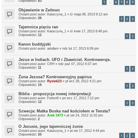
Odpowiedzi:
83
1
6
7
8
9
…
Objawienie w Zeitoun
Ostatni post autor:
Katarzyna_1
«
śr maja 08, 2013 8:12 am
Odpowiedzi:
26
1
2
3
Tajemnica pięciu ran
Ostatni post autor:
Katarzyna_1
«
śr kwie 17, 2013 8:48 pm
Odpowiedzi:
12
1
2
Kanon buddyjski
Ostatni post autor:
adullam
«
ndz lut 17, 2013 6:09 pm
Jezus w Indiach. UFO i Zbawiciel. Kontrowersje.
Ostatni post autor:
CRH
«
ndz paź 07, 2012 6:07 am
Odpowiedzi:
11
1
2
Żona Jezusa? Kontrowersyjny papirus
Ostatni post autor:
Rysiek23
«
pt wrz 28, 2012 4:21 pm
Odpowiedzi:
19
1
2
Biblia - propozycja nowej interpretacji
Ostatni post autor:
Fedon8
«
pn wrz 17, 2012 7:12 pm
Odpowiedzi:
12
1
2
Szwecja: Matka Boska nad kościołem w Tensta?
Ostatni post autor:
Arek 1973
«
pt sie 24, 2012 11:02 pm
Odpowiedzi:
2
O Jezusie, jego tajemniczej żonie
Ostatni post autor:
Katarzyna_1
«
pt sie 17, 2012 4:44 pm
Odpowiedzi:
20
1
2
3