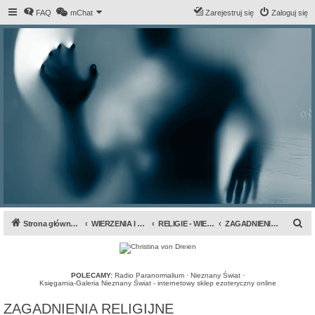
FAQ
mChat
Zarejestruj się
Zaloguj się
S
Strona główna forum
WIERZENIA I PRZEPOWIEDNIE
RELIGIE - WIERZENIA - CUDA
ZAGADNIENIA RELIGIJNE
z
u
k
POLECAMY:
Radio Paranormalium
·
Nieznany Świat
·
Księgarnia-Galeria Nieznany Świat - internetowy sklep ezoteryczny online
a
ZAGADNIENIA RELIGIJNE
j