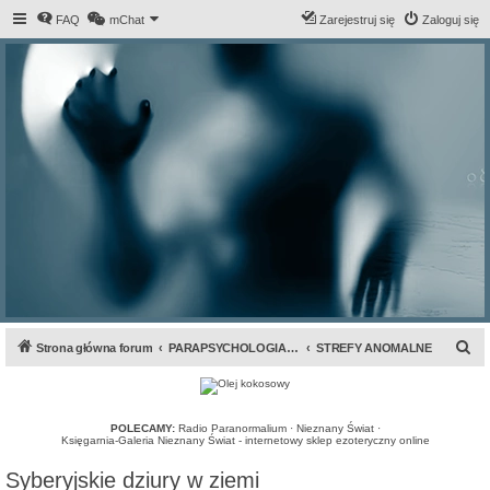
FAQ
mChat
Zarejestruj się
Zaloguj się
S
Strona główna forum
PARAPSYCHOLOGIA & ANOMALIA
STREFY ANOMALNE
z
u
k
POLECAMY:
Radio Paranormalium
·
Nieznany Świat
·
Księgarnia-Galeria Nieznany Świat - internetowy sklep ezoteryczny online
a
Syberyjskie dziury w ziemi
j