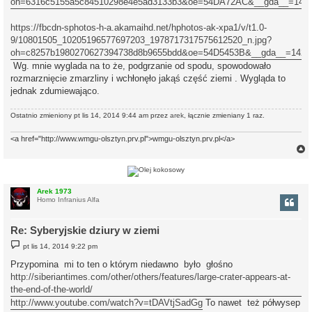
oh=6316c5155a5c84510298e4e5ad3133b3&oe=54DA72AC&__gda__=1423
https://fbcdn-sphotos-h-a.akamaihd.net/hphotos-ak-xpa1/v/t1.0-
9/10801505_10205196577697203_1978717317575612520_n.jpg?
oh=c8257b1980270627394738d8b9655bdd&oe=54D5453B&__gda__=14248
Wg. mnie wyglada na to że, podgrzanie od spodu, spowodowało
rozmarznięcie zmarzliny i wchłonęło jakąś część ziemi . Wygląda to
jednak zdumiewająco.
Ostatnio zmieniony pt lis 14, 2014 9:44 am przez
arek
, łącznie zmieniany 1 raz.
<a href="http://www.wmgu-olsztyn.prv.pl">wmgu-olsztyn.prv.pl</a>
r
Arek 1973
Homo Infranius Alfa
Re: Syberyjskie dziury w ziemi
P
pt lis 14, 2014 9:22 pm
o
s
Przypomina mi to ten o którym niedawno było głośno
t
http://siberiantimes.com/other/others/features/large-crater-appears-at-
the-end-of-the-world/
http://www.youtube.com/watch?v=tDAVtjSadGg
To nawet też półwysep