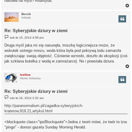
nasuwa na myśl? Atlantyda.
Bercik
Infrzak
r
Re: Syberyjskie dziury w ziemi
P
sob lis 15, 2014 4:58 pm
o
s
Druga myśl jaka mi się nasunęła, troszkę logicznejsza może, że
t
wskutek ostrego mrozu, woda która była pod pokrywą lodu zamarzła
zwiększając swoją objętość. Ciśnienie wzrosło, doszło do eksplozji (coś
jak szklana butelka z wodą w zamrażarce). No i powstała dziura.
Ivellios
Homo Infranius
r
Re: Syberyjskie dziury w ziemi
P
ndz lis 16, 2014 2:32 am
o
s
http://paranormalium.pl/zagadka-syberyjskich-
t
kraterow,919,21,artykul.html
<blockquote class="ipsBlockquote">Jedna z teorii mówi, że twór to tzw.
"pingo" - donosi gazeta Sunday Morning Herald.