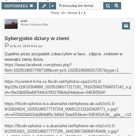
Szukaj
Wyszuki
ODPOWIEDZ
Posty: 10 • Strona
1
z
1
arek
Homo Infranius Alfa
Syberyjskie dziury w ziemi
P
pt lis 14, 2014 9:41 am
o
s
Zupełnie przez przypadek zobaczyłem w face.. zdjęcia zrobione w
t
wewnątrz takiej dziury
https://www.facebook.com/photo.php?
fbid=10205196577097188&set=pcb.10205196580257267&type=1
https://scontent-b-fra.xx.fbcdn.net/hphotos-xpa1/v/t1.0-
9/p228x119/10304869_10205196577217191_7916250627584037142_n.jpg
oh=f6e2db935e697f44c6783176fb4a54de&oe=54EBD5AF
https://fbcdn-sphotos-b-a.akamaihd.net/hphotos-ak-xaf1/v/t1.0-
9/10624624_10205196577737204_6068122131163428771_n.jpg?
oh=e533d10d415da964d85c3d0d17bae553&oe=54E601A3&__gda__=14236
https://fbcdn-sphotos-c-a.akamaihd.net/hphotos-ak-xfa1/v/t1.0-
9/10351601_10205196577777205_1842395736068745409_n.jpg?