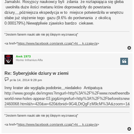
Jamalski. Rosyjscy naukowcy byli zdania że roztapiająca się gleba
uwolniła duże ilości metanu które doprowadziły do powstania
dziury,,,,póżniejsza ekspedycja w to miejsce potwierdziła w wnętrzu
słabe już stężenie tego gazu (9.6% do porównania z okolicą
0.000179%).Niewątpliwie zjawisko bardzo ciekawe.
"Jestem fanem nauki ale nie jej ślepym wyznawcą"
<a href="
https://www.facebook.com/arek.czaja">ht ... k.czaja</a
>
Arek 1973
Homo Infranius Alfa
r
Re: Syberyjskie dziury w ziemi
P
pt lis 14, 2014 9:28 pm
o
s
Inny krater ale wygląda podobnie,,,niedaleko Antipatuya
t
http://www.google.de/imgres?imgurl=http%3A%2F%2Fwww.nowtheendbegins
world-new-holes-appear-03.jpg&imgrefurl=http%3A%2F%2Fbeforeitsnews.c
2460068.html&h=420&w=620&tbnid=9G4LDtQgFzM9cM%3A&zoom=1&do
"Jestem fanem nauki ale nie jej ślepym wyznawcą"
<a href="
https://www.facebook.com/arek.czaja">ht ... k.czaja</a
>