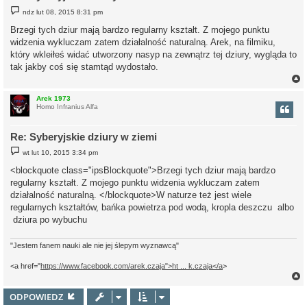
P
ndz lut 08, 2015 8:31 pm
o
s
Brzegi tych dziur mają bardzo regularny kształt. Z mojego punktu
t
widzenia wykluczam zatem działalność naturalną. Arek, na filmiku,
który wkleiłeś widać utworzony nasyp na zewnątrz tej dziury, wygląda to
tak jakby coś się stamtąd wydostało.
Arek 1973
Homo Infranius Alfa
r
Re: Syberyjskie dziury w ziemi
P
wt lut 10, 2015 3:34 pm
o
s
<blockquote class="ipsBlockquote">Brzegi tych dziur mają bardzo
t
regularny kształt. Z mojego punktu widzenia wykluczam zatem
działalność naturalną. </blockquote>W naturze też jest wiele
regularnych kształtów, bańka powietrza pod wodą, kropla deszczu albo
dziura po wybuchu
"Jestem fanem nauki ale nie jej ślepym wyznawcą"
<a href="
https://www.facebook.com/arek.czaja">ht ... k.czaja</a
>
ODPOWIEDZ