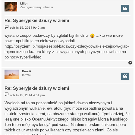
Lilith
Zaangażowany Infranin
r
Re: Syberyjskie dziury w ziemi
P
sob lis 15, 2014 9:40 am
o
s
wysłano zespół badawczy by zgłębił tajniki dziur
...kto wie może
t
nawet opublikują co ciekawego wybadali
http://losyziemi.pl/rosja-zespol-badawczy-zdecydowal-sie-zejsc-w-glab-
tajemniczego-krateru-ktory-z-niewyjasnionych-przyczyn-pojawil-sie-na-
polnocy-syberii-video
Bercik
Infrzak
r
Re: Syberyjskie dziury w ziemi
P
sob lis 15, 2014 4:51 pm
o
s
Wygląda mi to na pozostałość po jakimś dawno nieczynnym i
t
wygładzonym wulkanie, ew. atolu (być może rozpadlina powstała na
skutek trzęsienia ziemi, na obszarze starego wulkanu). Tymbardziej, że
leżą one blisko Oceanu Arktycznego, blisko brzegów Morza Karskiego.
Ten teren mógł być kiedyś pod wodą. Na dnie morskim całkiem sporo
takich dziur właśnie po wulkanach czy trzęsieniach ziemi. Co się