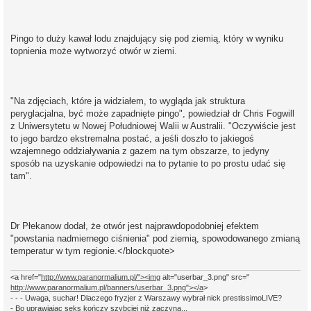
Pingo to duży kawał lodu znajdujący się pod ziemią, który w wyniku
topnienia może wytworzyć otwór w ziemi.
"Na zdjęciach, które ja widziałem, to wygląda jak struktura
peryglacjalna, być może zapadnięte pingo", powiedział dr Chris Fogwill
z Uniwersytetu w Nowej Południowej Walii w Australii. "Oczywiście jest
to jego bardzo ekstremalna postać, a jeśli doszło to jakiegoś
wzajemnego oddziaływania z gazem na tym obszarze, to jedyny
sposób na uzyskanie odpowiedzi na to pytanie to po prostu udać się
tam".
Dr Płekanow dodał, że otwór jest najprawdopodobniej efektem
"powstania nadmiernego ciśnienia" pod ziemią, spowodowanego zmianą
temperatur w tym regionie.</blockquote>
<a href="
http://www.paranormalium.pl/"><img
alt="userbar_3.png" src="
http://www.paranormalium.pl/banners/userbar_3.png"></a
>
- - - Uwaga, suchar! Dlaczego fryzjer z Warszawy wybrał nick prestissimoLIVE?
- Bo uprawiając seks kończy szybciej niż zaczyna...