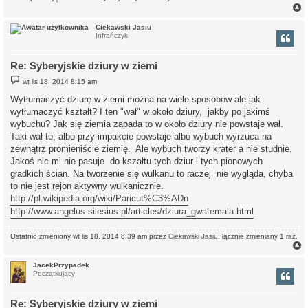
Ciekawski Jasiu
Infrańczyk
r
Re: Syberyjskie dziury w ziemi
P
wt lis 18, 2014 8:15 am
o
s
Wytłumaczyć dziurę w ziemi można na wiele sposobów ale jak
t
wytłumaczyć kształt? I ten "wał" w około dziury, jakby po jakimś
wybuchu? Jak się ziemia zapada to w około dziury nie powstaje wał.
Taki wał to, albo przy impakcie powstaje albo wybuch wyrzuca na
zewnątrz promieniście ziemię. Ale wybuch tworzy krater a nie studnie.
Jakoś nic mi nie pasuje do kszałtu tych dziur i tych pionowych
gładkich ścian. Na tworzenie się wulkanu to raczej nie wygląda, chyba
to nie jest rejon aktywny wulkanicznie.
http://pl.wikipedia.org/wiki/Paricut%C3%ADn
http://www.angelus-silesius.pl/articles/dziura_gwatemala.html
Ostatnio zmieniony wt lis 18, 2014 8:39 am przez
Ciekawski Jasiu
, łącznie zmieniany 1 raz.
JacekPrzypadek
Początkujący
r
Re: Syberyjskie dziury w ziemi