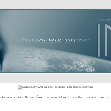
awansowane
adio Paranormalium
·
Nieznany Świat
·
Księgarnia-Galeria Nieznany Świat - internetowy sklep ezo