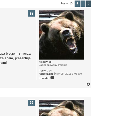
1
2
Poprzednia
Posty: 13
ropa biegiem zmierza
 że znam, prezentuje
niedzwiec
nami.
Zaangażowany Infranin
Posty:
354
Rejestracja:
śr sty 05, 2011 9:06 am
S
Kontakt:
k
o
N
n
a
t
g
a
ó
k
r
t
u
ę
j
s
i
ę