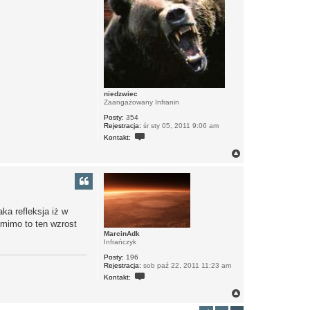
z
n
i
e
d
z
w
i
e
c
niedzwiec
Zaangażowany Infranin
Posty:
354
Rejestracja:
śr sty 05, 2011 9:06 am
S
Kontakt:
k
o
N
n
a
t
g
a
ó
k
r
t
u
ę
j
ka refleksja iż w
s
, mimo to ten wzrost
i
ę
MarcinAdk
z
Infrańczyk
n
Posty:
196
i
Rejestracja:
sob paź 22, 2011 11:23 am
e
S
d
Kontakt:
k
z
o
w
N
n
i
a
t
e