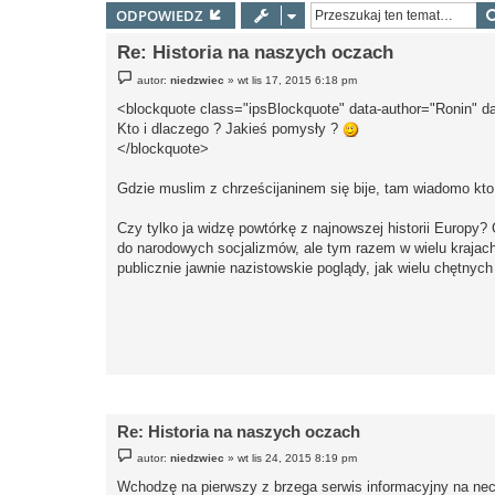
ODPOWIEDZ
Re: Historia na naszych oczach
P
autor:
niedzwiec
»
wt lis 17, 2015 6:18 pm
o
s
<blockquote class="ipsBlockquote" data-author="Ronin" d
t
Kto i dlaczego ? Jakieś pomysły ?
</blockquote>
Gdzie muslim z chrześcijaninem się bije, tam wiadomo kto
Czy tylko ja widzę powtórkę z najnowszej historii Europy?
do narodowych socjalizmów, ale tym razem w wielu krajach
publicznie jawnie nazistowskie poglądy, jak wielu chętny
Re: Historia na naszych oczach
P
autor:
niedzwiec
»
wt lis 24, 2015 8:19 pm
o
s
Wchodzę na pierwszy z brzega serwis informacyjny na neci
t