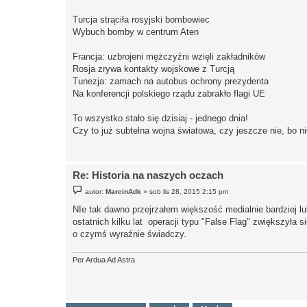
Turcja strąciła rosyjski bombowiec
Wybuch bomby w centrum Aten
Francja: uzbrojeni mężczyźni wzięli zakładników
Rosja zrywa kontakty wojskowe z Turcją
Tunezja: zamach na autobus ochrony prezydenta
Na konferencji polskiego rządu zabrakło flagi UE
To wszystko stało się dzisiaj - jednego dnia!
Czy to już subtelna wojna światowa, czy jeszcze nie, bo n
Re: Historia na naszych oczach
P
autor:
MarcinAdk
»
sob lis 28, 2015 2:15 pm
o
s
NIe tak dawno przejrzałem większość medialnie bardziej lu
t
ostatnich kilku lat operacji typu "False Flag" zwiększyła 
o czymś wyraźnie świadczy.
Per Ardua Ad Astra