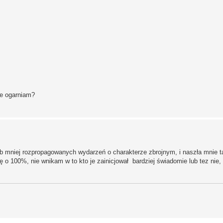
ie ogarniam?
b mniej rozpropagowanych wydarzeń o charakterze zbrojnym, i naszła mnie ta
się o 100%, nie wnikam w to kto je zainicjował bardziej świadomie lub tez nie