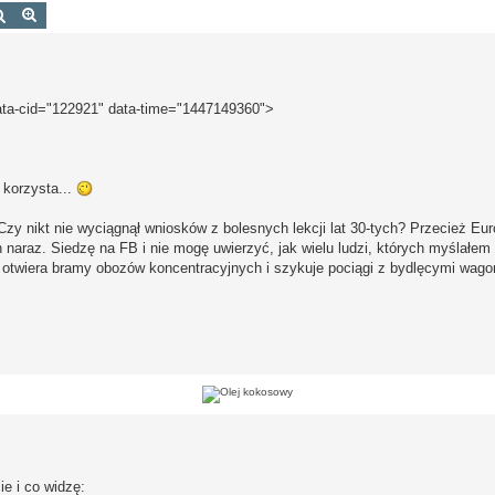
Szukaj
Wyszukiwanie zaawansowane
ata-cid="122921" data-time="1447149360">
 korzysta...
 Czy nikt nie wyciągnął wniosków z bolesnych lekcji lat 30-tych? Przecież Eu
 naraz. Siedzę na FB i nie mogę uwierzyć, jak wielu ludzi, których myślałem
ch otwiera bramy obozów koncentracyjnych i szykuje pociągi z bydlęcymi wago
e i co widzę: