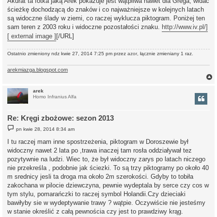
Akurat ta fotka jaką Arek pokazuje jest wątpliwa nawet dla Grega, widać
t
ścieżkę dochodzącą do znaków i co najważniejsze w kolejnych latach
są widoczne ślady w ziemi, co raczej wyklucza piktogram. Poniżej ten
sam teren z 2003 roku i widoczne pozostałości znaku.
http://www.iv.pl/]
[ external image ]
[/URL]
Ostatnio zmieniony ndz kwie 27, 2014 7:25 pm przez
azor
, łącznie zmieniany 1 raz.
arekmiazga.blogspot.com
arek
Homo Infranius Alfa
r
Re: Kręgi zbożowe: sezon 2013
P
pn kwie 28, 2014 8:34 am
o
s
I tu raczej mam inne spostrzeżenia, piktogram w Doroszewie był
t
widoczny nawet 2 lata po ,trawa inaczej tam rosła oddziaływał tez
pozytywnie na ludzi. Wiec to, że był widoczny zarys po latach niczego
nie przekreśla , podobnie jak ściezki. To są trzy piktogramy po około 40
m srednicy jesli ta droga ma około 2m szerokości. Gdyby to tobiła
zakochana w pilocie dziewczyna, pewnie wydeptala by serce czy cos w
tym stylu, pomarańczki to raczej symbol Holandii.Czy dzieciaki
bawiłyby sie w wydeptywanie trawy ? wątpie. Oczywiście nie jesteśmy
w stanie określić z całą pewnościa czy jest to prawdziwy krąg.