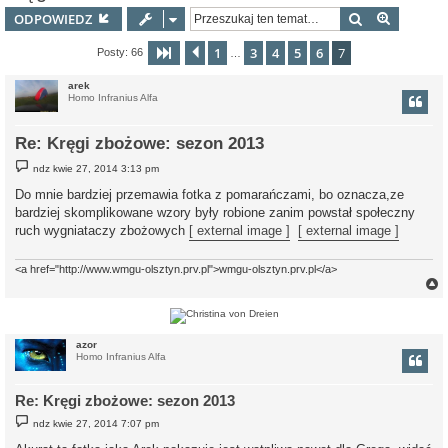
Szukaj
Wyszuki
ODPOWIEDZ
1
3
4
5
6
7
Strona
Poprzednia
7
z
7
Posty: 66
…
arek
Homo Infranius Alfa
Re: Kręgi zbożowe: sezon 2013
P
ndz kwie 27, 2014 3:13 pm
o
s
Do mnie bardziej przemawia fotka z pomarańczami, bo oznacza,ze
t
bardziej skomplikowane wzory były robione zanim powstał społeczny
ruch wygniataczy zbożowych
[ external image ]
[ external image ]
<a href="http://www.wmgu-olsztyn.prv.pl">wmgu-olsztyn.prv.pl</a>
r
azor
Homo Infranius Alfa
Re: Kręgi zbożowe: sezon 2013
P
ndz kwie 27, 2014 7:07 pm
o
s