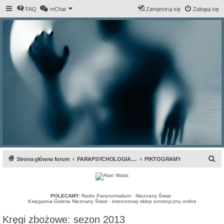
FAQ
mChat
Zarejestruj się
Zaloguj się
S
Strona główna forum
PARAPSYCHOLOGIA & ANOMALIA
PIKTOGRAMY
z
u
k
POLECAMY:
Radio Paranormalium
·
Nieznany Świat
·
Księgarnia-Galeria Nieznany Świat - internetowy sklep ezoteryczny online
a
Kręgi zbożowe: sezon 2013
j