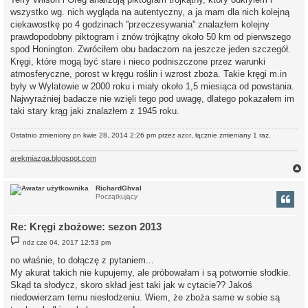
wszystko wg. nich wygląda na autentyczny, a ja mam dla nich kolejną
ciekawostkę po 4 godzinach ''przeczesywania'' znalazłem kolejny
prawdopodobny piktogram i znów trójkątny około 50 km od pierwszego
spod Honington. Zwróciłem obu badaczom na jeszcze jeden szczegół.
Kręgi, które mogą być stare i nieco podniszczone przez warunki
atmosferyczne, porost w kręgu roślin i wzrost zboża. Takie kręgi m.in
były w Wylatowie w 2000 roku i miały około 1,5 miesiąca od powstania.
Najwyraźniej badacze nie wzięli tego pod uwagę, dlatego pokazałem im
taki stary krąg jaki znalazłem z 1945 roku.
Ostatnio zmieniony pn kwie 28, 2014 2:26 pm przez
azor
, łącznie zmieniany 1 raz.
arekmiazga.blogspot.com
RichardGhval
Początkujący
r
Re: Kręgi zbożowe: sezon 2013
P
ndz cze 04, 2017 12:53 pm
o
s
no właśnie, to dołączę z pytaniem...
t
My akurat takich nie kupujemy, ale próbowałam i są potwornie słodkie.
Skąd ta słodycz, skoro skład jest taki jak w cytacie?? Jakoś
niedowierzam temu niesłodzeniu. Wiem, że zboża same w sobie są