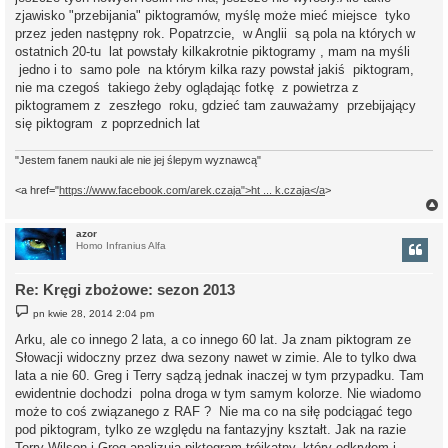
zjawisko "przebijania" piktogramów, myślę może mieć miejsce tyko
przez jeden następny rok. Popatrzcie, w Anglii są pola na których w
ostatnich 20-tu lat powstały kilkakrotnie piktogramy , mam na myśli
jedno i to samo pole na którym kilka razy powstał jakiś piktogram,
nie ma czegoś takiego żeby oglądając fotkę z powietrza z
piktogramem z zeszłego roku, gdzieć tam zauważamy przebijający
się piktogram z poprzednich lat
"Jestem fanem nauki ale nie jej ślepym wyznawcą"
<a href="
https://www.facebook.com/arek.czaja">ht ... k.czaja</a
>
azor
Homo Infranius Alfa
r
Re: Kręgi zbożowe: sezon 2013
P
pn kwie 28, 2014 2:04 pm
o
s
Arku, ale co innego 2 lata, a co innego 60 lat. Ja znam piktogram ze
t
Słowacji widoczny przez dwa sezony nawet w zimie. Ale to tylko dwa
lata a nie 60. Greg i Terry sądzą jednak inaczej w tym przypadku. Tam
ewidentnie dochodzi polna droga w tym samym kolorze. Nie wiadomo
może to coś związanego z RAF ? Nie ma co na siłę podciągać tego
pod piktogram, tylko ze względu na fantazyjny kształt. Jak na razie
Terry Wilson i Greg analizują piktogram trójkątny, który odkryłem i