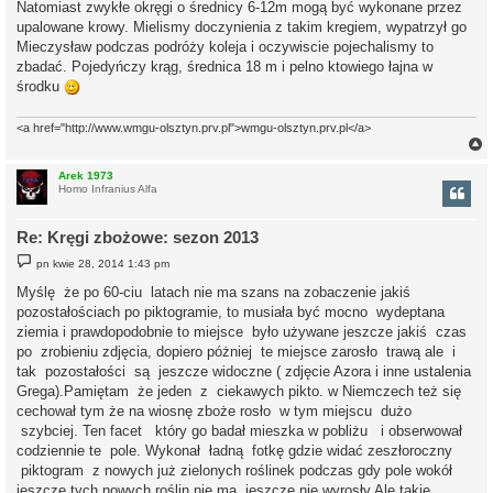
Natomiast zwykłe okręgi o średnicy 6-12m mogą być wykonane przez
upalowane krowy. Mielismy doczynienia z takim kregiem, wypatrzył go
Mieczysław podczas podróży koleja i oczywiscie pojechalismy to
zbadać. Pojedyńczy krąg, średnica 18 m i pelno ktowiego łajna w
środku
<a href="http://www.wmgu-olsztyn.prv.pl">wmgu-olsztyn.prv.pl</a>
Arek 1973
Homo Infranius Alfa
r
Re: Kręgi zbożowe: sezon 2013
P
pn kwie 28, 2014 1:43 pm
o
s
Myślę że po 60-ciu latach nie ma szans na zobaczenie jakiś
t
pozostałościach po piktogramie, to musiała być mocno wydeptana
ziemia i prawdopodobnie to miejsce było używane jeszcze jakiś czas
po zrobieniu zdjęcia, dopiero póżniej te miejsce zarosło trawą ale i
tak pozostałości są jeszcze widoczne ( zdjęcie Azora i inne ustalenia
Grega).Pamiętam że jeden z ciekawych pikto. w Niemczech też się
cechował tym że na wiosnę zboże rosło w tym miejscu dużo
szybciej. Ten facet który go badał mieszka w pobliżu i obserwował
codziennie te pole. Wykonał ładną fotkę gdzie widać zeszłoroczny
piktogram z nowych już zielonych roślinek podczas gdy pole wokół
jeszcze tych nowych roślin nie ma, jeszcze nie wyrosły.Ale takie