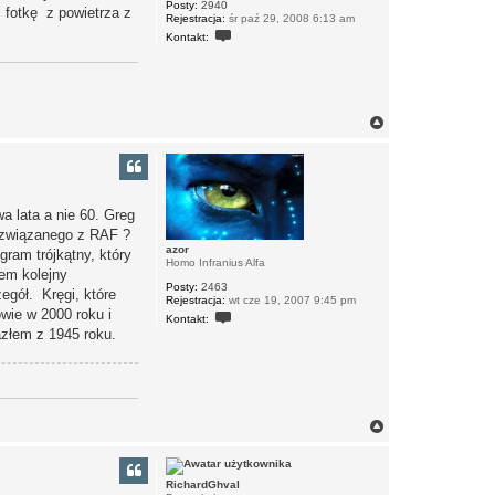
Posty:
2940
 fotkę z powietrza z
Rejestracja:
śr paź 29, 2008 6:13 am
S
Kontakt:
k
o
n
t
a
k
N
t
a
u
j
g
s
ó
i
r
ę
ę
z
a lata a nie 60. Greg
A
r
ś związanego z RAF ?
e
azor
gram trójkątny, który
k
Homo Infranius Alfa
1
łem kolejny
9
Posty:
2463
egół. Kręgi, które
7
Rejestracja:
wt cze 19, 2007 9:45 pm
3
owie w 2000 roku i
S
Kontakt:
k
azłem z 1945 roku.
o
n
t
a
k
t
u
N
j
a
s
g
i
ó
ę
RichardGhval
z
r