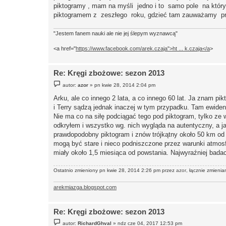
piktogramy , mam na myśli jedno i to samo pole na którym
piktogramem z zeszłego roku, gdzieć tam zauważamy prze
"Jestem fanem nauki ale nie jej ślepym wyznawcą"
<a href="
https://www.facebook.com/arek.czaja">ht ... k.czaja</a
>
Re: Kręgi zbożowe: sezon 2013
P
autor:
azor
»
pn kwie 28, 2014 2:04 pm
o
s
Arku, ale co innego 2 lata, a co innego 60 lat. Ja znam pi
t
i Terry sądzą jednak inaczej w tym przypadku. Tam ewid
Nie ma co na siłę podciągać tego pod piktogram, tylko ze wz
odkryłem i wszystko wg. nich wygląda na autentyczny, a ja
prawdopodobny piktogram i znów trójkątny około 50 km od
mogą być stare i nieco podniszczone przez warunki atmosfe
miały około 1,5 miesiąca od powstania. Najwyraźniej badac
Ostatnio zmieniony pn kwie 28, 2014 2:26 pm przez
azor
, łącznie zmienia
arekmiazga.blogspot.com
Re: Kręgi zbożowe: sezon 2013
P
autor:
RichardGhval
»
ndz cze 04, 2017 12:53 pm