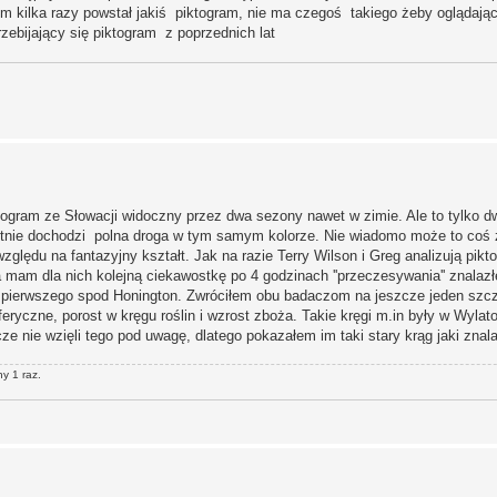
 kilka razy powstał jakiś piktogram, nie ma czegoś takiego żeby oglądając
bijający się piktogram z poprzednich lat
ktogram ze Słowacji widoczny przez dwa sezony nawet w zimie. Ale to tylko dw
entnie dochodzi polna droga w tym samym kolorze. Nie wiadomo może to co
ględu na fantazyjny kształt. Jak na razie Terry Wilson i Greg analizują pikto
 mam dla nich kolejną ciekawostkę po 4 godzinach ''przeczesywania'' znalaz
 pierwszego spod Honington. Zwróciłem obu badaczom na jeszcze jeden szcz
ryczne, porost w kręgu roślin i wzrost zboża. Takie kręgi m.in były w Wylat
ze nie wzięli tego pod uwagę, dlatego pokazałem im taki stary krąg jaki znal
ny 1 raz.