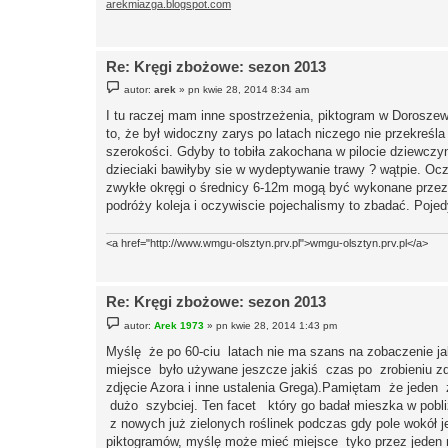
arekmiazga.blogspot.com
Re: Kręgi zbożowe: sezon 2013
P
autor:
arek
»
pn kwie 28, 2014 8:34 am
o
s
I tu raczej mam inne spostrzeżenia, piktogram w Doroszewi
t
to, że był widoczny zarys po latach niczego nie przekreśla
szerokości. Gdyby to tobiła zakochana w pilocie dziewczy
dzieciaki bawiłyby sie w wydeptywanie trawy ? wątpie. Ocz
zwykłe okręgi o średnicy 6-12m mogą być wykonane przez
podróży koleja i oczywiscie pojechalismy to zbadać. Pojed
<a href="http://www.wmgu-olsztyn.prv.pl">wmgu-olsztyn.prv.pl</a>
Re: Kręgi zbożowe: sezon 2013
P
autor:
Arek 1973
»
pn kwie 28, 2014 1:43 pm
o
s
Myślę że po 60-ciu latach nie ma szans na zobaczenie ja
t
miejsce było używane jeszcze jakiś czas po zrobieniu zdj
zdjęcie Azora i inne ustalenia Grega).Pamiętam że jeden
dużo szybciej. Ten facet który go badał mieszka w pobl
z nowych już zielonych roślinek podczas gdy pole wokół je
piktogramów, myślę może mieć miejsce tyko przez jeden nas