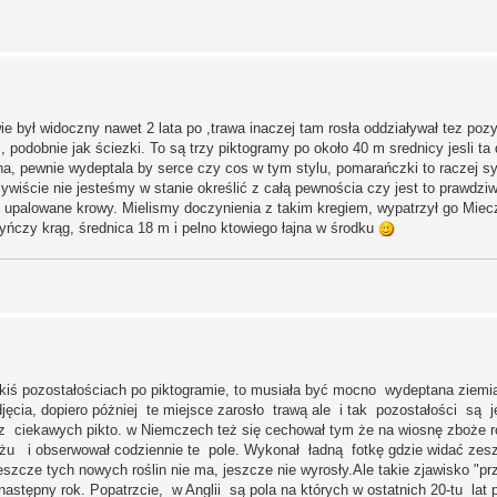
e był widoczny nawet 2 lata po ,trawa inaczej tam rosła oddziaływał tez pozy
 , podobnie jak ściezki. To są trzy piktogramy po około 40 m srednicy jesli t
na, pewnie wydeptala by serce czy cos w tym stylu, pomarańczki to raczej s
ywiście nie jesteśmy w stanie określić z całą pewnościa czy jest to prawdzi
 upalowane krowy. Mielismy doczynienia z takim kregiem, wypatrzył go Mie
yńczy krąg, średnica 18 m i pelno ktowiego łajna w środku
kiś pozostałościach po piktogramie, to musiała być mocno wydeptana ziemia
ęcia, dopiero póżniej te miejsce zarosło trawą ale i tak pozostałości są 
 z ciekawych pikto. w Niemczech też się cechował tym że na wiosnę zboże 
iżu i obserwował codziennie te pole. Wykonał ładną fotkę gdzie widać zes
szcze tych nowych roślin nie ma, jeszcze nie wyrosły.Ale takie zjawisko "prz
tępny rok. Popatrzcie, w Anglii są pola na których w ostatnich 20-tu lat p