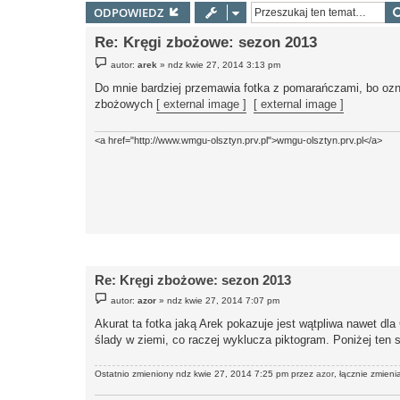
ODPOWIEDZ
Re: Kręgi zbożowe: sezon 2013
P
autor:
arek
»
ndz kwie 27, 2014 3:13 pm
o
s
Do mnie bardziej przemawia fotka z pomarańczami, bo ozn
t
zbożowych
[ external image ]
[ external image ]
<a href="http://www.wmgu-olsztyn.prv.pl">wmgu-olsztyn.prv.pl</a>
Re: Kręgi zbożowe: sezon 2013
P
autor:
azor
»
ndz kwie 27, 2014 7:07 pm
o
s
Akurat ta fotka jaką Arek pokazuje jest wątpliwa nawet d
t
ślady w ziemi, co raczej wyklucza piktogram. Poniżej ten
Ostatnio zmieniony ndz kwie 27, 2014 7:25 pm przez
azor
, łącznie zmieni