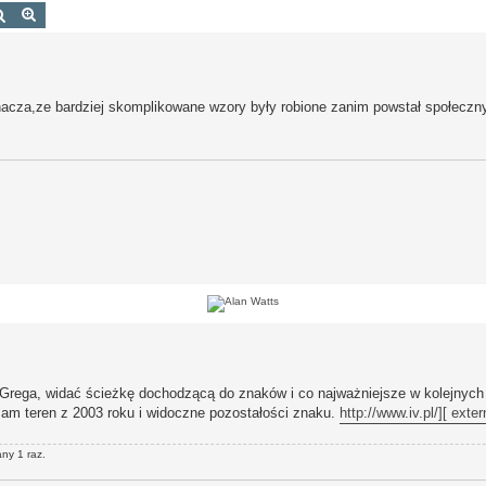
Szukaj
Wyszukiwanie zaawansowane
acza,ze bardziej skomplikowane wzory były robione zanim powstał społeczn
la Grega, widać ścieżkę dochodzącą do znaków i co najważniejsze w kolejnych
 sam teren z 2003 roku i widoczne pozostałości znaku.
http://www.iv.pl/]
[ exter
any 1 raz.