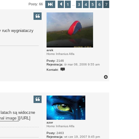
1
3
4
5
6
7
Strona
Poprzednia
7
z
7
Posty: 66
…
y ruch wygniataczy
arek
Homo Infranius Alfa
Posty:
2146
Rejestracja:
śr mar 08, 2006 9:55 am
S
Kontakt:
k
o
N
n
a
t
g
a
ó
k
r
t
u
ę
j
s
i
 latach są widoczne
ę
z
nal image ]
[/URL]
a
azor
r
Homo Infranius Alfa
e
k
Posty:
2463
Rejestracja:
wt cze 19, 2007 9:45 pm