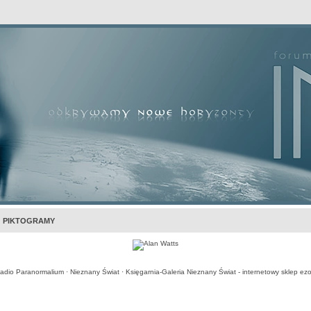
awansowane
PIKTOGRAMY
adio Paranormalium
·
Nieznany Świat
·
Księgarnia-Galeria Nieznany Świat - internetowy sklep ezo