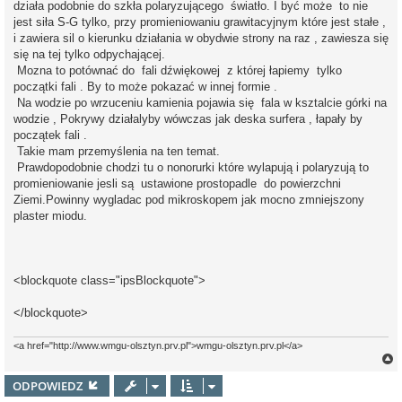
działa podobnie do szkła polaryzującego światło. I być może to nie
jest siła S-G tylko, przy promieniowaniu grawitacyjnym które jest stałe ,
i zawiera sil o kierunku działania w obydwie strony na raz , zawiesza się
się na tej tylko odpychającej.
Mozna to potównać do fali dźwiękowej z której łapiemy tylko
początki fali . By to może pokazać w innej formie .
Na wodzie po wrzuceniu kamienia pojawia się fala w ksztalcie górki na
wodzie , Pokrywy działalyby wówczas jak deska surfera , łapały by
początek fali .
Takie mam przemyślenia na ten temat.
Prawdopodobnie chodzi tu o nonorurki które wylapują i polaryzują to
promieniowanie jesli są ustawione prostopadle do powierzchni
Ziemi.Powinny wygladac pod mikroskopem jak mocno zmniejszony
plaster miodu.
<blockquote class="ipsBlockquote">
</blockquote>
<a href="http://www.wmgu-olsztyn.prv.pl">wmgu-olsztyn.prv.pl</a>
ODPOWIEDZ