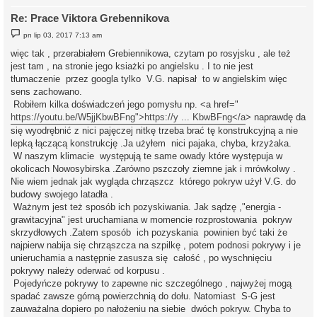
Re: Prace Viktora Grebennikova
P
pn lip 03, 2017 7:13 am
o
s
więc tak , przerabiałem Grebiennikowa, czytam po rosyjsku , ale też
t
jest tam , na stronie jego ksiażki po angielsku . I to nie jest
tłumaczenie przez googla tylko V.G. napisał to w angielskim więc
sens zachowano.
Robiłem kilka doświadczeń jego pomysłu np. <a href="
https://youtu.be/W5jjKbwBFng">https://y ... KbwBFng</a
> naprawdę da
się wyodrębnić z nici pajęczej nitkę trzeba brać tę konstrukcyjną a nie
lepką łączącą konstrukcję .Ja użyłem nici pajaka, chyba, krzyżaka.
W naszym klimacie występują te same owady które występuja w
okolicach Nowosybirska .Zarówno pszczoły ziemne jak i mrówkolwy .
Nie wiem jednak jak wygląda chrząszcz którego pokryw użył V.G. do
budowy swojego latadła .
Ważnym jest też sposób ich pozyskiwania. Jak sądzę ,"energia -
grawitacyjna" jest uruchamiana w momencie rozprostowania pokryw
skrzydłowych .Zatem sposób ich pozyskania powinien być taki że
najpierw nabija się chrząszcza na szpilkę , potem podnosi pokrywy i je
unieruchamia a następnie zasusza się całość , po wyschnięciu
pokrywy należy oderwać od korpusu .
Pojedyńcze pokrywy to zapewne nic szczególnego , najwyżej mogą
spadać zawsze górną powierzchnią do dołu. Natomiast S-G jest
zauważalna dopiero po nałożeniu na siebie dwóch pokryw. Chyba to