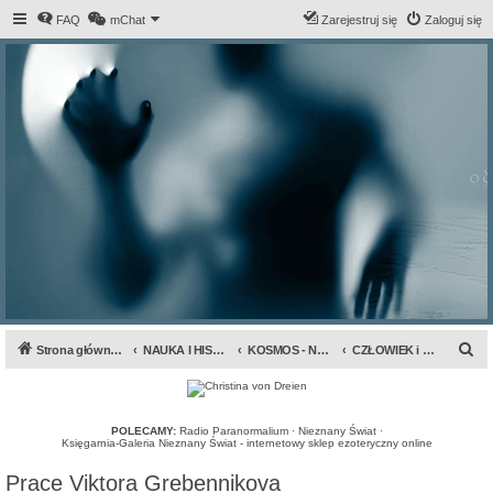
FAQ
mChat
Zarejestruj się
Zaloguj się
S
Strona główna forum
NAUKA I HISTORIA
KOSMOS - NAUKA - TECHNIKA
CZŁOWIEK i NATURA
z
u
k
POLECAMY:
Radio Paranormalium
·
Nieznany Świat
·
Księgarnia-Galeria Nieznany Świat - internetowy sklep ezoteryczny online
a
Prace Viktora Grebennikova
j