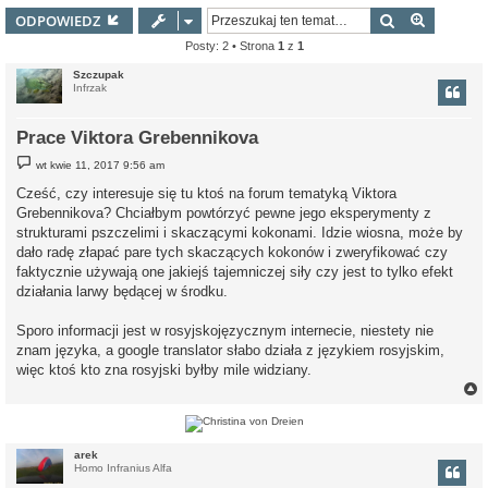
Szukaj
Wyszuki
ODPOWIEDZ
Posty: 2 • Strona
1
z
1
Szczupak
Infrzak
Prace Viktora Grebennikova
P
wt kwie 11, 2017 9:56 am
o
s
Cześć, czy interesuje się tu ktoś na forum tematyką Viktora
t
Grebennikova? Chciałbym powtórzyć pewne jego eksperymenty z
strukturami pszczelimi i skaczącymi kokonami. Idzie wiosna, może by
dało radę złapać pare tych skaczących kokonów i zweryfikować czy
faktycznie używają one jakiejś tajemniczej siły czy jest to tylko efekt
działania larwy będącej w środku.
Sporo informacji jest w rosyjskojęzycznym internecie, niestety nie
znam języka, a google translator słabo działa z językiem rosyjskim,
więc ktoś kto zna rosyjski byłby mile widziany.
r
arek
Homo Infranius Alfa