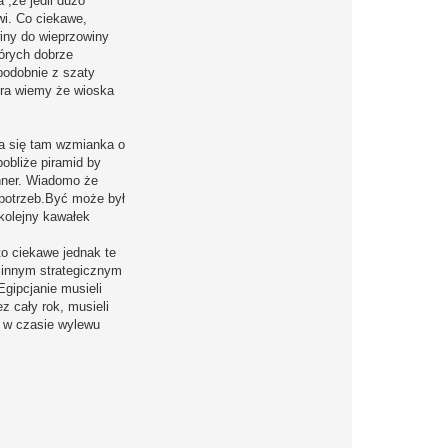
,ze jedli dużo
wi. Co ciekawe,
iny do wieprzowiny
tórych dobrze
podobnie z szaty
era wiemy że wioska
ia się tam wzmianka o
pobliże piramid by
ehner. Wiadomo że
 potrzeb.Być może był
 kolejny kawałek
to ciekawe jednak te
, innym strategicznym
Egipcjanie musieli
z cały rok, musieli
, w czasie wylewu