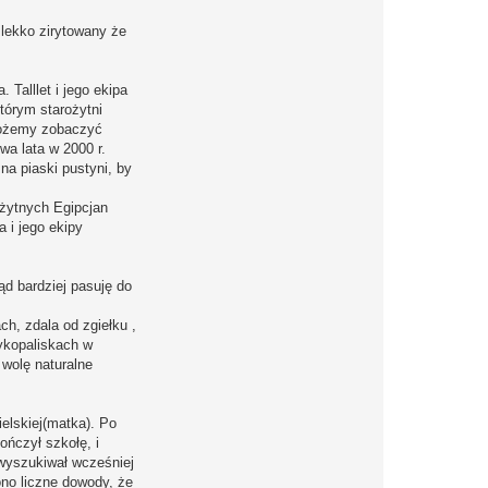
 lekko zirytowany że
Talllet i jego ekipa
tórym starożytni
 Możemy zobaczyć
wa lata w 2000 r.
na piaski pustyni, by
żytnych Egipcjan
 i jego ekipy
ąd bardziej pasuję do
h, zdala od zgiełku ,
ykopaliskach w
wolę naturalne
ielskiej(matka). Po
ończył szkołę, i
 wyszukiwał wcześniej
ono liczne dowody, że