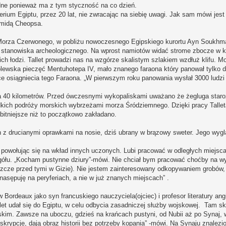
udne ponieważ ma z tym styczność na co dzień.
erium Egiptu, przez 20 lat, nie zwracając na siebię uwagi. Jak sam mówi jest
amidą Cheopsa.
Morza Czerwonego, w pobliżu nowoczesnego Egipskiego kurortu Ayn Soukhma. 
o stanowiska archeologicznego. Na wprost namiotów widać strome zbocze w k
oich łodzi. Tallet prowadzi nas na wzgórze skalistym szlakiem wzdłuż klifu.
rólewska pieczęć Mentuhotepa IV, mało znanego faraona który panował tylko d
szące osiągniecia tego Faraona. „W pierwszym roku panowania wysłał 3000 ludzi 
a 40 kilometrów. Przed ówczesnymi wykopaliskami uważano że żegluga staro
zadkich podróży morskich wybrzeżami morza Śródziemnego. Dzięki pracy Talleta
itniejsze niż to początkowo zakładano.
ach z drucianymi oprawkami na nosie, dziś ubrany w brązowy sweter. Jego wygl
powołując się na wkład innych uczonych. Lubi pracować w odległych miejscac
gółu. „Kocham pustynne dziury”-mówi. Nie chciał bym pracować choćby na w
szcze przed tymi w Gizie). Nie jestem zainteresowany odkopywaniem grobów, 
asępuję na peryferiach, a nie w już znanych miejscach” .
 w Bordeaux jako syn francuskiego nauczyciela(ojciec) i profesor literatury ang
llet udał się do Egiptu, w celu odbycia zasadniczej służby wojskowej. Tam sk
skim. Zawsze na uboczu, gdzieś na krańcach pustyni, od Nubii aż po Synaj,
krypcje, dają obraz historii bez potrzeby kopania” -mówi. Na Synaju znalezi