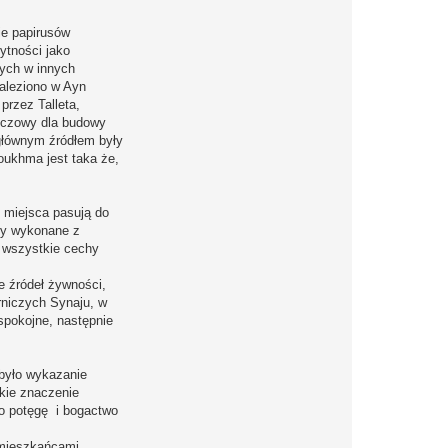
ie papirusów
żytności jako
nych w innych
naleziono w Ayn
przez Talleta,
luczowy dla budowy
 głównym źródłem były
oukhma jest taka że,
o miejsca pasują do
oty wykonane z
i wszystkie cechy
e źródeł żywności,
órniczych Synaju, w
spokojne, następnie
 było wykazanie
lkie znaczenie
no potęgę i bogactwo
 mieszkańcami,