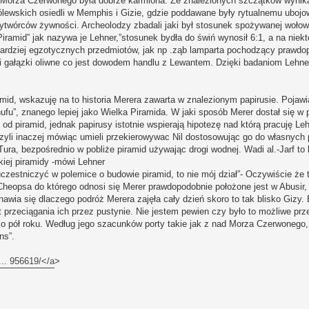
Morza Czerwonego była dobrze karmiona. Ze znalezionych szczątków wynika 
rólewskich osiedli w Memphis i Gizie, gdzie poddawane były rytualnemu ubojo
twórców żywności. Archeolodzy zbadali jaki był stosunek spożywanej wołow
ramid” jak nazywa je Lehner,”stosunek bydła do świń wynosił 6:1, a na niek
ardziej egzotycznych przedmiotów, jak np .ząb lamparta pochodzący prawdo
 i gałązki oliwne co jest dowodem handlu z Lewantem. Dzięki badaniom Lehn
id, wskazuję na to historia Merera zawarta w znalezionym papirusie. Pojaw
ufu”, znanego lepiej jako Wielka Piramida. W jaki sposób Merer dostał się w 
 od piramid, jednak papirusy istotnie wspierają hipotezę nad którą pracuję L
czyli inaczej mówiąc umieli przekierowywac Nil dostosowując go do własnych
ura, bezpośrednio w pobliże piramid używając drogi wodnej. Wadi al.-Jarf to
kiej piramidy -mówi Lehner
 uczestniczyć w polemice o budowie piramid, to nie mój dział”- Oczywiście że 
Cheopsa do którego odnosi się Merer prawdopodobnie położone jest w Abusir
nawia się dlaczego podróż Merera zajęła cały dzień skoro to tak blisko Gizy. 
przeciągania ich przez pustynie. Nie jestem pewien czy było to możliwe prze
ko pół roku. Według jego szacunków porty takie jak z nad Morza Czerwonego
ns”.
... 956619/</a
>