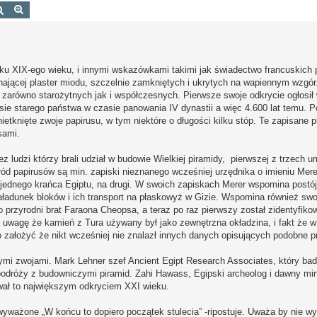
Szukaj
Wyszukiwanie zaawansowane
u XIX-ego wieku, i innymi wskazówkami takimi jak świadectwo francuskich pi
minającej plaster miodu, szczelnie zamkniętych i ukrytych na wapiennym wzgórz
zarówno starożytnych jak i współczesnych. Pierwsze swoje odkrycie ogłosił 
esie starego państwa w czasie panowania IV dynastii a więc 4.600 lat temu.
ietknięte zwoje papirusu, w tym niektóre o długości kilku stóp. Te zapisan
sami.
ez ludzi którzy brali udział w budowie Wielkiej piramidy, pierwszej z trzech
 papirusów są min. zapiski nieznanego wcześniej urzędnika o imieniu Merer
jednego krańca Egiptu, na drugi. W swoich zapiskach Merer wspomina postój
załadunek bloków i ich transport na płaskowyż w Gizie. Wspomina również sw
 przyrodni brat Faraona Cheopsa, a teraz po raz pierwszy został zidentyfik
d uwagę że kamień z Tura używany był jako zewnętrzna okładzina, i fakt że 
założyć że nikt wcześniej nie znalazł innych danych opisujących podobne p
i zwojami. Mark Lehner szef Ancient Egipt Research Associates, który bad
o podróży z budowniczymi piramid. Zahi Hawass, Egipski archeolog i dawny min
zwał to największym odkryciem XXI wieku.
yważone „W końcu to dopiero początek stulecia” -ripostuje. Uważa by nie wy