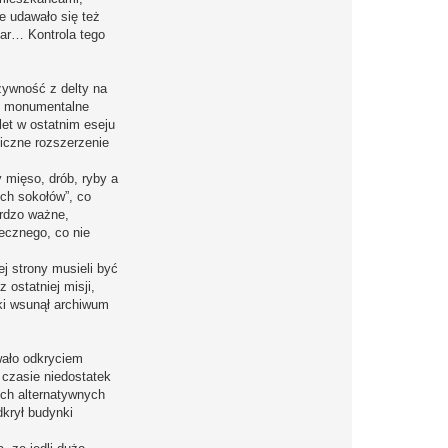
e udawało się też
żar… Kontrola tego
żywność z delty na
ez monumentalne
let w ostatnim eseju
giczne rozszerzenie
y mięso, drób, ryby a
ch sokołów”, co
ardzo ważne,
ecznego, co nie
ej strony musieli być
 ostatniej misji,
oki wsunął archiwum
wało odkryciem
 czasie niedostatek
ych alternatywnych
dkrył budynki