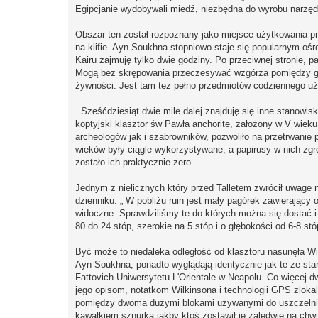
Egipcjanie wydobywali miedź, niezbędna do wyrobu narzędzi
Obszar ten został rozpoznany jako miejsce użytkowania prz
na klifie. Ayn Soukhna stopniowo staje się popularnym o
Kairu zajmuję tylko dwie godziny. Po przeciwnej stronie, p
Mogą bez skrępowania przeczesywać wzgórza pomiędzy gale
żywności. Jest tam tez pełno przedmiotów codziennego uży
. Sześćdziesiąt dwie mile dalej znajduję się inne stanowis
koptyjski klasztor św Pawła anchorite, założony w V wieku n
archeologów jak i szabrowników, pozwoliło na przetrwanie p
wieków były ciągle wykorzystywane, a papirusy w nich zgr
zostało ich praktycznie zero.
Jednym z nielicznych który przed Talletem zwrócił uwage 
dzienniku: „ W pobliżu ruin jest mały pagórek zawierający
widoczne. Sprawdziliśmy te do których można się dostać i 
80 do 24 stóp, szerokie na 5 stóp i o głębokości od 6-8 stó
Być może to niedaleka odległość od klasztoru nasunęła Wi
Ayn Soukhna, ponadto wyglądają identycznie jak te ze sta
Fattovich Uniwersytetu L'Orientale w Neapolu. Co więcej dwa
jego opisom, notatkom Wilkinsona i technologii GPS zlokali
pomiędzy dwoma dużymi blokami używanymi do uszczelniani
kawałkiem sznurka jakby ktoś zostawił je zaledwie na chwi