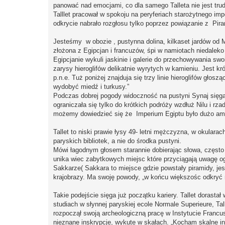
panować nad emocjami, co dla samego Talleta nie jest tr
Talllet pracował w spokoju na peryferiach starożytnego imp
odkrycie nabrało rozgłosu tylko poprzez powiązanie z Pir
Jesteśmy w obozie , pustynna dolina, kilkaset jardów od 
złożona z Egipcjan i francuzów, śpi w namiotach niedalek
Egipcjanie wykuli jaskinie i galerie do przechowywania sw
zarysy hieroglifów delikatnie wyrytych w kamieniu. Jest k
p.n.e. Tuż poniżej znajduja się trzy linie hieroglifów gło
wydobyć miedź i turkusy.”
Podczas dobrej pogody widoczność na pustyni Synaj sięg
ograniczała się tylko do krótkich podróży wzdłuż Nilu i r
możemy dowiedzieć się że Imperium Egiptu było dużo amb
Tallet to niski prawie łysy 49- letni mężczyzna, w okular
paryskich bibliotek, a nie do środka pustyni.
Mówi łagodnym głosem starannie dobierając słowa, często 
unika wiec zabytkowych miejsc które przyciągają uwagę o
Sakkarze( Sakkara to miejsce gdzie powstały piramidy, je
krajobrazy. Ma swoję powody, „w końcu większośc odkryć n
Takie podejście sięga już początku kariery. Tallet dorastał
studiach w słynnej paryskiej ecole Normale Superieure, Ta
rozpoczął swoją archeologiczną pracę w Instytucie Francu
nieznane inskrypcje, wykute w skałach. „Kocham skalne ins