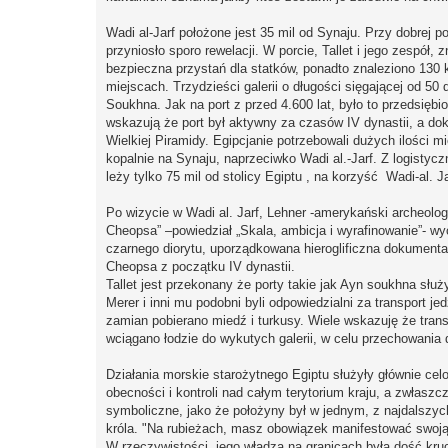
Wadi al-Jarf położone jest 35 mil od Synaju. Przy dobrej p
przyniosło sporo rewelacji. W porcie, Tallet i jego zespół,
bezpieczna przystań dla statków, ponadto znaleziono 130 k
miejscach. Trzydzieści galerii o długości sięgającej od 50
Soukhna. Jak na port z przed 4.600 lat, było to przedsięb
wskazują że port był aktywny za czasów IV dynastii, a do
Wielkiej Piramidy. Egipcjanie potrzebowali dużych ilości
kopalnie na Synaju, naprzeciwko Wadi al.-Jarf. Z logisty
leży tylko 75 mil od stolicy Egiptu , na korzyść Wadi-al. Ja
Po wizycie w Wadi al. Jarf, Lehner -amerykański archeolo
Cheopsa” –powiedział „Skala, ambicja i wyrafinowanie”- 
czarnego diorytu, uporządkowana hieroglificzna dokumenta
Cheopsa z początku IV dynastii.
Tallet jest przekonany że porty takie jak Ayn soukhna słu
Merer i inni mu podobni byli odpowiedzialni za transport 
zamian pobierano miedź i turkusy. Wiele wskazuję że trans
wciągano łodzie do wykutych galerii, w celu przechowania
Działania morskie starożytnego Egiptu służyły głównie ce
obecności i kontroli nad całym terytorium kraju, a zwłaszc
symboliczne, jako że położyny był w jednym, z najdalszyc
króla. "Na rubieżach, masz obowiązek manifestować swoją
W rzeczywistości, jego władza na granicach była dość kru