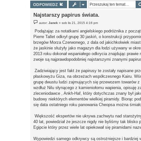
ODPOWIEDZ
Najstarszy papirus świata.
P
autor:
Janek
»
sob lis 21, 2015 4:16 pm
o
s
Podążając za notatkami angielskiego podróżnika z początk
t
Pierre Tallet odkrył grupę 30 jaskiń, o konstrukcji przypo
brzegów Morza Czerwonego, z dala od jakichkolwiek miast 
że jaskinie służyły jako magazyn dla łodzi używany w okr
2013 roku dokonał wspaniałego odkrycia znajdując prawie n
zwoje są najprawdopodobniej najstarszymi znanymi papiru
Zadziwiający jest fakt że papirusy te zostały napisane prz
płaskowyżu Giza, na obrzeżach współczesnego Kairu. Wśród
grupę dwustu ludzi zajmujących się przewozem towarów z 
wzdłuż Nilu słynącego z kamieniołomu wapienia, opisuję 
zleceniodawce , Ankh-Haf, który dotychczas znany był jako
budowy niektórych elementów wielkiej piramidy. Biorąc po
się data ostatniego roku panowania Cheopsa można śmiało 
Większość ekspertów nie ukrywa zachwytu nad starożytnym
40 lat, powiedział że jeszcze nigdy nie byliśmy tak blisk
Egipcie który przez wiele lat opiekował się piramidami na
Wypowiedzi samego odkrywcy są ostrożniejsze i bardziej w