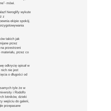
zne”- mówi.
azł hieroglify wykute
ż z
pewnia ekipie spokój.
 przygotowywania
ków takich jak
omijane przez
 na przestrzeni
 materiału, przez co
wę odkrycię opisał w
nich nie jest
ięcia o długości od
 samych tyle że w
iversity i Rodolfo
ch lotników, dzieki
y wejściu do galerii,
gle przepasane