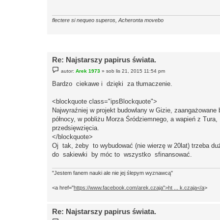
flectere si nequeo superos, Acheronta movebo
Re: Najstarszy papirus świata.
P
autor:
Arek 1973
»
sob lis 21, 2015 11:54 pm
o
s
Bardzo ciekawe i dzięki za tłumaczenie.
t
<blockquote class="ipsBlockquote">
Najwyraźniej w projekt budowlany w Gizie, zaangażowane b
północy, w pobliżu Morza Śródziemnego, a wapień z Tura, 
przedsięwzięcia.
</blockquote>
Oj tak, żeby to wybudować (nie wierzę w 20lat) trzeba 
do sakiewki by móc to wszystko sfinansować.
"Jestem fanem nauki ale nie jej ślepym wyznawcą"
<a href="
https://www.facebook.com/arek.czaja">ht ... k.czaja</a
>
Re: Najstarszy papirus świata.