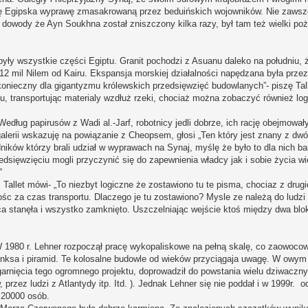
uję Egipska wyprawę zmasakrowaną przez beduińskich wojowników. Nie zawsz
owody że Ayn Soukhna został zniszczony kilka razy, był tam też wielki po
yły wszystkie części Egiptu. Granit pochodzi z Asuanu daleko na południu, 
12 mil Nilem od Kairu. Ekspansja morskiej działalności napędzana była prz
konieczny dla gigantyzmu królewskich przedsięwzięć budowlanych”- piszę Tal
ilu, transportując materialy wzdłuż rzeki, chociaż można zobaczyć również lo
Według papirusów z Wadi al.-Jarf, robotnicy jedli dobrze, ich rację obejmował
lerii wskazuję na powiązanie z Cheopsem, głosi „Ten który jest znany z dwó
ików którzy brali udział w wyprawach na Synaj, myślę że było to dla nich b
sięwzięciu mogli przyczynić się do zapewnienia władcy jak i sobie życia wi
”
allet mówi- „To niezbyt logiczne że zostawiono tu te pisma, chociaz z drugi
śc za czas transportu. Dlaczego je tu zostawiono? Mysle ze należą do ludzi z
aca stanęła i wszystko zamknięto. Uszczelniając wejście ktoś między dwa bl
 W 1980 r. Lehner rozpoczął pracę wykopaliskowe na pełną skalę, co zaowoco
sfinksa i piramid. Te kolosalne budowle od wieków przyciągaja uwagę. W owym
arnięcia tego ogromnego projektu, doprowadził do powstania wielu dziwaczn
przez ludzi z Atlantydy itp. Itd. ). Jednak Lehner się nie poddał i w 1999r. o
 20000 osób.