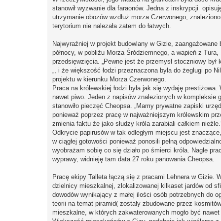
stanowił wyzwanie dla faraonów. Jedna z inskrypcji opis
utrzymanie obozów wzdłuż morza Czerwonego, znaleziono d
terytorium nie nalezała zatem do łatwych.
Najwyraźniej w projekt budowlany w Gizie, zaangażowane b
północy, w pobliżu Morza Śródziemnego, a wapień z Tura, 
przedsięwzięcia. „Pewne jest że przemysł stoczniowy był 
„, i że większość łodzi przeznaczona była do żeglugi po N
projektu w kierunku Morza Czerwonego.
Praca na królewskiej łodzi była jak się wydaję prestiżowa. 
nawet piwo. Jeden z napisów znalezionych w kompleksie ga
stanowiło pieczęć Cheopsa. „Mamy prywatne zapiski urzędn
ponieważ poprzez pracę w najważniejszym królewskim przed
zmienia faktu że jako słudzy króla zarabiali całkiem nieźle.
Odkrycie papirusów w tak odległym miejscu jest znaczące, T
w ciągłej gotowości ponieważ ponosili pełną odpowiedzialno
wyobrażam sobię co się działo po śmierci króla. Nagle pr
wyprawy, widnieję tam data 27 roku panowania Cheopsa.
Pracę ekipy Talleta łączą się z pracami Lehnera w Gizie.
dzielnicy mieszkalnej, zlokalizowanej kilkaset jardów od 
dowodów wynikający z małej ilości osób potrzebnych do og
teorii na temat piramid( zostały zbudowane przez kosmitów, 
mieszkalne, w których zakwaterowanych mogło być nawet