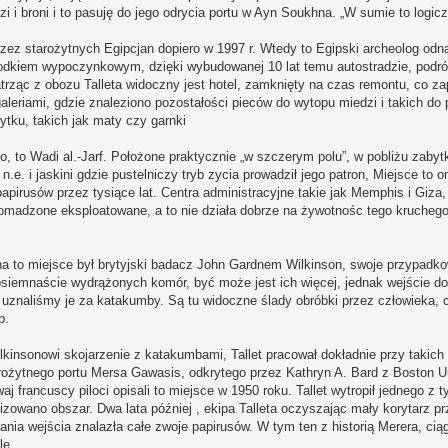
 i broni i to pasuję do jego odrycia portu w Ayn Soukhna. „W sumie to logic
ez starożytnych Egipcjan dopiero w 1997 r. Wtedy to Egipski archeolog odnal
środkiem wypoczynkowym, dzięki wybudowanej 10 lat temu autostradzie, podró
atrząc z obozu Talleta widoczny jest hotel, zamknięty na czas remontu, co za
riami, gdzie znaleziono pozostałości pieców do wytopu miedzi i takich do
tku, takich jak maty czy garnki
ko, to Wadi al.-Jarf. Położone praktycznie „w szczerym polu”, w pobliżu zabyt
.e. i jaskini gdzie pustelniczy tryb zycia prowadził jego patron, Miejsce to 
apirusów przez tysiące lat. Centra administracyjne takie jak Memphis i Giza,
omadzone eksploatowane, a to nie działa dobrze na żywotnośc tego kruchego
na to miejsce był brytyjski badacz John Gardnem Wilkinson, swoje przypadko
 osiemnaście wydrążonych komór, być może jest ich więcej, jednak wejście do 
uznaliśmy je za katakumby. Są tu widoczne ślady obróbki przez człowieka, c
p.
lkinsonowi skojarzenie z katakumbami, Tallet pracował dokładnie przy takich
rożytnego portu Mersa Gawasis, odkrytego przez Kathryn A. Bard z Boston Un
j francuscy piloci opisali to miejsce w 1950 roku. Tallet wytropił jednego z ty
zowano obszar. Dwa lata później , ekipa Talleta oczyszając mały korytarz prz
a wejścia znalazła całe zwoje papirusów. W tym ten z historią Merera, cią
le.