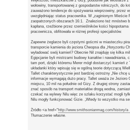
Większość mieszkańców z Gizy, podobnie jak wioślarze z 
wołowiny, transportowanej z gospodarstw rolniczych, do k
zauważono tendencje do spożywania wieprzowiny, przez wy
uwzględniając status pracownika. W „zaginionym Mieście Pi
zaopatrzonych obszarach 16:1. Znaleziono też mnóstwo b
kapłana, rzeźbione przez rzemieślników kości hipopotama
pracownicza, obfitowała w różnej profesji specjalistów.
Zapewne żeglarze byli częstymi goścmi w miasteczku piram
transporcie kamienia do jeziora Cheopsa dla „Horyzontu Ch
wyładować swój kamień? Obecnie Nil znajduję się kilka mil
Egipcjanie byli mistrzami budowy kanałów i nawadniania, 
tam port, dzięki któremu Merer mógł dostarczyć kamień z T
układanki który wpisuję się w ogólną teorie dotyczącą Wiel
Tallet charakterystycznie jest bardziej ostrożny „Nie chcę
informacje wymagają dużo pracy. Tallet uważa że Jezioro 
miejscu, 10 mil na południe od Gizy. Z drugiej strony zasta
znać sposób na transport materiałów drogą wodna, zamiast 
czekać na wylewy Nilu więc ze szlaku korzystać mogli tyl
Nilu mogły funkcjonować Gizie. „Wtedy to wszystko ma se
Żródło <a href="
http://www.smithsonianmag.com/history/a 
Tłumaczenie własne.