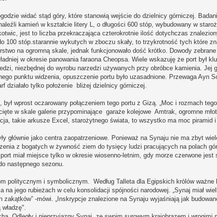
ogodzie widać stąd góry, które stanowią wejście do dzielnicy górniczej. Badan
 znaleźli kamień w kształcie litery L, o długości 600 stóp, wybudowany w staro
otwic, jest to liczba przekraczająca czterokrotnie ilość dotychczas znalezio
 do 100 stóp.starannie wykutych w zboczu skały, to trzykrotność tych które z
iorstwo na ogromną skale, jednak funkcjonowało dość krótko. Dowody zebrane 
kładniej w okresie panowania faraona Cheopsa. Wiele wskazuję że port był k
 miedzi, niezbędnej do wyrobu narzedzi używanych przy obróbce kamienia. Jej
cznego punktu widzenia, opuszczenie portu było uzasadnione. Przewaga Ayn S
rf działało tylko położenie bliżej dzielnicy górniczej.
g, był wprost oczarowany połączeniem tego portu z Gizą. „Moc i rozmach teg
wycięte w skale galerie przypominające garaże kolejowe Amtrak, ogromne mł
cja, takie arkusze Excel, starożytnego świata, to wszystko ma moc piramid 
żyły głównie jako centra zaopatrzeniowe. Ponieważ na Synaju nie ma zbyt wiel
jedzenia z bogatych w żywność ziem do tysięcy ludzi pracujących na polach g
port miał miejsce tylko w okresie wiosenno-letnim, gdy morze czerwone jest 
 do następnego sezonu.
lom politycznym i symbolicznym. Według Talleta dla Egipskich królów ważne
za na jego rubieżach w celu konsolidacji spójności narodowej. „Synaj miał wie
h zakątków” -mówi. „Inskrypcje znalezione na Synaju wyjaśniają jak budowa
 władzę".
cha. Odległy i nieprzyjazny Synaj, ze swoim surowym krajobrazem i wrogimi