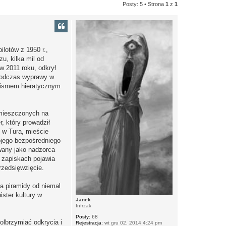
Posty: 5 • Strona
1
z
1
lotów z 1950 r.,
u, kilka mil od
w 2011 roku, odkrył
 Podczas wyprawy w
e pismem hieratycznym
 umieszczonych na
, który prowadził
 w Tura, mieście
ojego bezpośredniego
owany jako nadzorca
w zapiskach pojawia
rzedsięwzięcie.
a piramidy od niemal
ister kultury w
Janek
Infrzak
Posty:
68
olbrzymiać odkrycia i
Rejestracja:
wt gru 02, 2014 4:24 pm