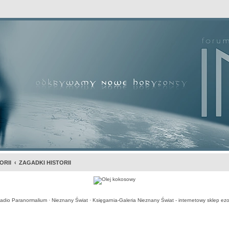
awansowane
ORII
ZAGADKI HISTORII
adio Paranormalium
·
Nieznany Świat
·
Księgarnia-Galeria Nieznany Świat - internetowy sklep ezo