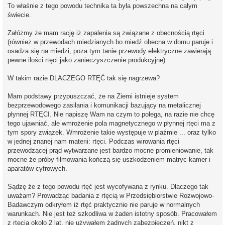
To właśnie z tego powodu technika ta była powszechna na całym
świecie.
Załóżmy że mam rację iż zapalenia są związane z obecnością rtęci
(również w przewodach miedzianych bo miedź obecna w domu paruje i
osadza się na miedzi, poza tym tanie przewody elektryczne zawierają
pewne ilości rtęci jako zanieczyszczenie produkcyjne).
W takim razie DLACZEGO RTĘĆ tak się nagrzewa?
Mam podstawy przypuszczać, że na Ziemi istnieje system
bezprzewodowego zasilania i komunikacji bazujący na metalicznej
płynnej RTĘCI. Nie napiszę Wam na czym to polega, na razie nie chcę
tego ujawniać, ale wmrożenie pola magnetycznego w płynnej rtęci ma z
tym spory związek. Wmrożenie takie występuje w plaźmie ... oraz tylko
w jednej znanej nam materii: rtęci. Podczas wirowania rtęci
przewodzącej prąd wytwarzane jest bardzo mocne promieniowanie, tak
mocne że próby filmowania kończą się uszkodzeniem matryc kamer i
aparatów cyfrowych.
Sądzę że z tego powodu rtęć jest wycofywana z rynku. Dlaczego tak
uważam? Prowadząc badania z rtęcią w Przedsiębiorstwie Rozwojowo-
Badawczym odkryłem iż rtęć praktycznie nie paruje w normalnych
warunkach. Nie jest też szkodliwa w żaden istotny sposób. Pracowałem
z rtęcia około 2 lat, nie używałem żadnych zabezpieczeń, nikt z