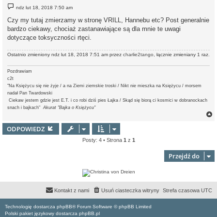
P
ndz lut 18, 2018 7:50 am
o
s
Czy my tutaj zmierzamy w stronę VRILL, Hannebu etc? Post generalnie
t
bardzo ciekawy, chociaż zastanawiające są dla mnie te uwagi
dotyczące toksyczności rtęci.
Ostatnio zmieniony ndz lut 18, 2018 7:51 am przez
charlie2tango
, łącznie zmieniany 1 raz.
Pozdrawiam
c2t
"Na Księżycu się nie żyje / a na Ziemi ziemskie troski / Nikt nie mieszka na Księżycu / morsem
nadał Pan Twardowski
Ciekaw jestem gdzie jest E.T.
i co robi dziś pies Łajka / Skąd się biorą ci kosmici w dobranockach
snach i bajkach"
Akurat "Bajka o Księżycu"
ODPOWIEDZ
Posty: 4 • Strona
1
z
1
r
Przejdź do
Kontakt z nami
Usuń ciasteczka witryny
Strefa czasowa
UTC
Technologię dostarcza phpBB® Forum Software © phpBB Limited
Polski pakiet językowy dostarcza phpBB.pl