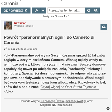
Caronia
Szukaj
Wyszuki
ODPOWIEDZ
Posty: 4 • Strona
1
z
1
Newsman
Weteran Infranin
Powrót "paranormalnych ogni" do Canneto di
Caronia
P
śr paź 29, 2014 4:59 pm
o
s
<div>
Paranormalne pożary na Sycylii
Kosz­mar sprzed 10 lat znów
t
za­glą­da w oczy miesz­kań­com Can­ne­to. Wio­skę nę­ka­ły wtedy ta­
jem­ni­cze po­ża­ry, któ­rych przy­czyn nikt nie znał. Sprzę­ty do­mo­we
za­pa­la­ły się nawet po od­cię­ciu za­si­la­nia, "wa­rio­wa­ły" te­le­fo­ny i
kom­pu­te­ry. Spe­cja­li­ści do­szli do wnio­sku, że od­po­wia­da za to za­
gad­ko­we od­dzia­ły­wa­nie o sztucz­nym po­cho­dze­niu. Winni mogli
być woj­sko­wi te­stu­ją­cy nową broń albo… obcy. Kto­kol­wiek to był,
znów dał o sobie znać.
Czytaj więcej na Onet Strefa Tajemnic...
</div>
Odwiedź witrynę
Nieznanego Świata (nieznanyswiat.pl)
oraz
Księgarni NŚ (nieznany.pl)