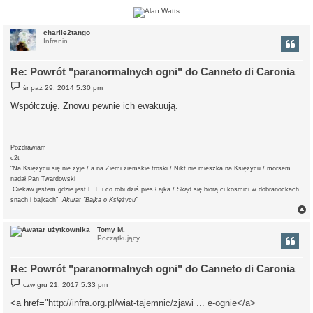
r
charlie2tango
Infranin
Re: Powrót "paranormalnych ogni" do Canneto di Caronia
P
śr paź 29, 2014 5:30 pm
o
s
Współczuję. Znowu pewnie ich ewakuują.
t
Pozdrawiam
c2t
"Na Księżycu się nie żyje / a na Ziemi ziemskie troski / Nikt nie mieszka na Księżycu / morsem
nadał Pan Twardowski
Ciekaw jestem gdzie jest E.T.
i co robi dziś pies Łajka / Skąd się biorą ci kosmici w dobranockach
snach i bajkach"
Akurat "Bajka o Księżycu"
Tomy M.
Początkujący
r
Re: Powrót "paranormalnych ogni" do Canneto di Caronia
P
czw gru 21, 2017 5:33 pm
o
s
<a href="
http://infra.org.pl/wiat-tajemnic/zjawi ... e-ognie</a
>
t