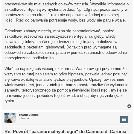
pracowników nie miał żadnych objawów zatrucia. Wszelkie informacje o
szkodliwości rtęci są wymyśloną bzdurą. Np. 10g rtęci pozostawiony w
pomieszczeniu na okres 1 roku nie odparował w żadnej mierzalnej
ilości. Rtęć do parowania potrzebuje wody, bez wody nie paruje wcale.
Odradzam zabawy z rtęcią, można się napromieniować, bardzo
szkodliwe jest również zanieczyszczenie rtęcia np. gleby, wtedy
ujawnia się toksyczność rtęci i tworzenie się trujących dioksyn w
zetknięciu z bakteriami glebowymi. Do takich prac wymagane są
odpowiednie zabezpieczenia, praca w pomieszczeniach o odpowiednio
zabezpieczonej podłodze itp.
Wkrótce napiszę coś więcej, czekam na Wasze uwagi i przypomnę że
wszystko to tutaj napisałem to tylko hipoteza, pozwala jednak posunąć
się kawałek dalej w analizie tychże przypadków. Opiszę również inne
właściwości rtęci, jedną z nich jest bardzo prosta możliwość wykonania
zamachu terrorystycznego za pomocą niewielkiej ilości rtęci, myślę że
to również jeden z powodów tego iż władze chcą aby rtęć zniknęła z
rynku.
charlie2tango
Infranin
r
Re: Powrót "paranormalnych ogni" do Canneto di Caronia