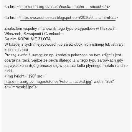
<a href="
http://infra.org.pl/nauka/nauka-i-techn ... raicach</a
>
<a href="
https://wszechocean.blogspot.com/2016/0 ... ia.html</a
>
Znalazłem wspólny mianownik tego typu przypadków w Hiszpanii,
Włoszech, Szwajcarii i Czechach.
Są nim
KOPALNIE ZŁOTA
.
W każdej z tych miejscowości lub zaraz obok nich istnieją lub istniały
kopalnie złota.
Proszę zwrócić uwagę że np. żarówka pokazana na tym zdjęciu jest
oparta na rtęci. Sądzę że pekła dlatego iż w tego typu żarówkach gdy
są wyłączone rtęć gromadzi się w postaci kulki płynnego metalu na dnie
rurki.
<img height="190" src="
http://infra.org.pl/images/stories/Foto ... racek3.jpg
" width="252"
alt="mracek3.jpg">