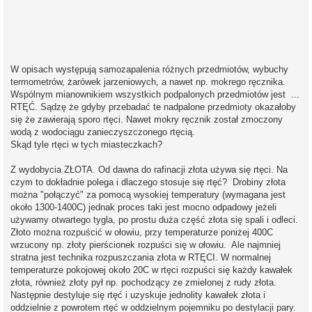
W opisach występują samozapalenia różnych przedmiotów, wybuchy
termometrów, żarówek jarzeniowych, a nawet np. mokrego ręcznika.
Wspólnym mianownikiem wszystkich podpalonych przedmiotów jest ...
RTĘĆ. Sądzę że gdyby przebadać te nadpalone przedmioty okazałoby
się że zawierają sporo rtęci. Nawet mokry ręcznik został zmoczony
wodą z wodociągu zanieczyszczonego rtęcią.
Skąd tyle rtęci w tych miasteczkach?
Z wydobycia ZŁOTA. Od dawna do rafinacji złota używa się rtęci. Na
czym to dokładnie polega i dlaczego stosuje się rtęć? Drobiny złota
można "połączyć" za pomocą wysokiej temperatury (wymagana jest
około 1300-1400C) jednak proces taki jest mocno odpadowy jeżeli
używamy otwartego tygla, po prostu duża część złota się spali i odleci.
Złoto można rozpuścić w ołowiu, przy temperaturze poniżej 400C
wrzucony np. złoty pierścionek rozpuści się w ołowiu. Ale najmniej
stratna jest technika rozpuszczania złota w RTĘCI. W normalnej
temperaturze pokojowej około 20C w rtęci rozpuści się każdy kawałek
złota, również złoty pył np. pochodzący ze zmielonej z rudy złota.
Następnie destyluje się rtęć i uzyskuje jednolity kawałek złota i
oddzielnie z powrotem rtęć w oddzielnym pojemniku po destylacji pary.