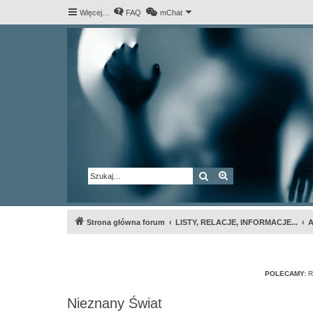
Więcej…
FAQ
mChat
Szukaj
Wyszukiwanie za
Strona główna forum
LISTY, RELACJE, INFORMACJE...
A
POLECAMY:
R
Nieznany Świat