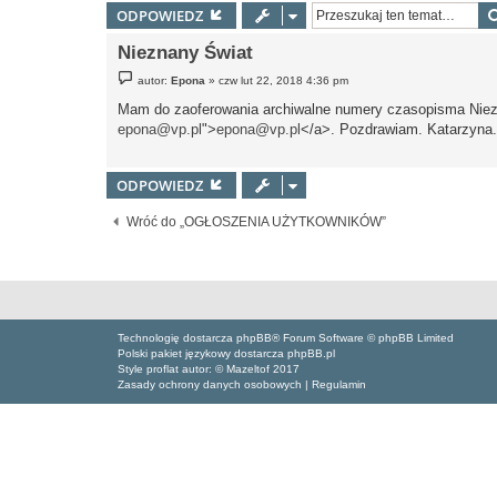
ODPOWIEDZ
Nieznany Świat
P
autor:
Epona
»
czw lut 22, 2018 4:36 pm
o
s
Mam do zaoferowania archiwalne numery czasopisma Nieznan
t
epona@vp.pl
">
epona@vp.pl
</a>. Pozdrawiam. Katarzyna.
ODPOWIEDZ
Wróć do „OGŁOSZENIA UŻYTKOWNIKÓW”
Technologię dostarcza phpBB® Forum Software © phpBB Limited
Polski pakiet językowy dostarcza phpBB.pl
Style proflat autor: ©
Mazeltof
2017
Zasady ochrony danych osobowych
|
Regulamin