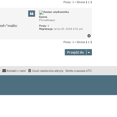
Posty: 1 • Strona
1
z
1
Epona
Początkujący
ref="mailto:
Posty:
1
Rejestracja:
wt lut 20, 2018 4:51 pm
N
a
Posty: 1 • Strona
1
z
1
g
ó
r
Przejdź do
ę
Kontakt z nami
Usuń ciasteczka witryny
Strefa czasowa
UTC