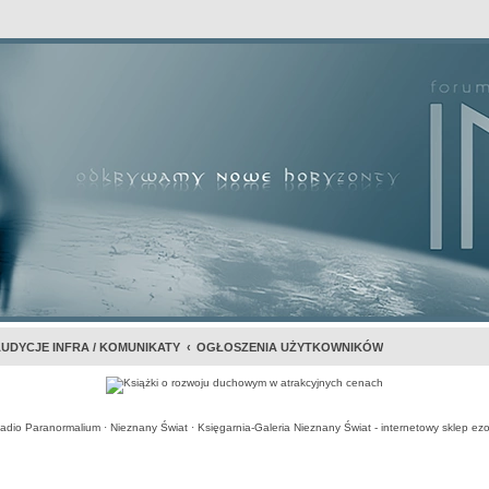
awansowane
UDYCJE INFRA / KOMUNIKATY
OGŁOSZENIA UŻYTKOWNIKÓW
adio Paranormalium
·
Nieznany Świat
·
Księgarnia-Galeria Nieznany Świat - internetowy sklep ezo