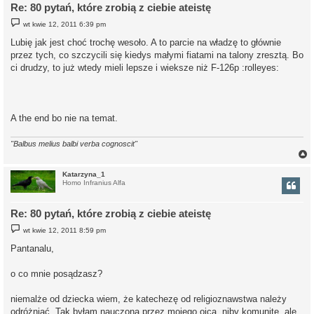
Re: 80 pytań, które zrobią z ciebie ateistę
P
wt kwie 12, 2011 6:39 pm
o
s
Lubię jak jest choć trochę wesoło. A to parcie na władzę to głównie
t
przez tych, co szczycili się kiedys małymi fiatami na talony zresztą. Bo
ci drudzy, to już wtedy mieli lepsze i wieksze niż F-126p :rolleyes:
A the end bo nie na temat.
"Balbus melius balbi verba cognoscit"
Katarzyna_1
Homo Infranius Alfa
r
Re: 80 pytań, które zrobią z ciebie ateistę
P
wt kwie 12, 2011 8:59 pm
o
s
Pantanalu,
t
o co mnie posądzasz?
niemalże od dziecka wiem, że katechezę od religioznawstwa należy
odróżniać. Tak byłam nauczona przez mojego ojca, niby komunitę, ale