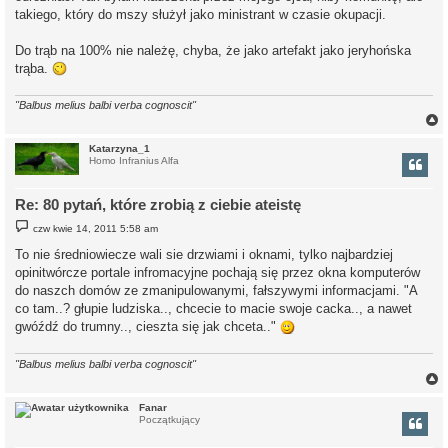
takiego, który do mszy służył jako ministrant w czasie okupacji.
Do trąb na 100% nie należę, chyba, że jako artefakt jako jeryhońska
trąba.
"Balbus melius balbi verba cognoscit"
Katarzyna_1
Homo Infranius Alfa
r
Re: 80 pytań, które zrobią z ciebie ateistę
P
czw kwie 14, 2011 5:58 am
o
s
To nie średniowiecze wali sie drzwiami i oknami, tylko najbardziej
t
opinitwórcze portale infromacyjne pochają się przez okna komputerów
do naszch domów ze zmanipulowanymi, fałszywymi informacjami. "A
co tam..? głupie ludziska.., chcecie to macie swoje cacka.., a nawet
gwóźdź do trumny.., cieszta się jak chceta.."
"Balbus melius balbi verba cognoscit"
Fanar
Początkujący
r