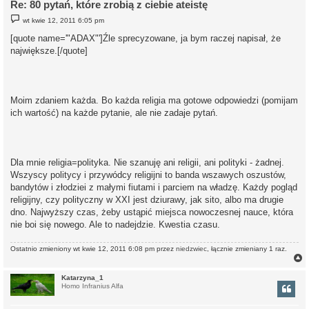
Re: 80 pytań, które zrobią z ciebie ateistę
P
wt kwie 12, 2011 6:05 pm
o
s
[quote name='"ADAX"']Źle sprecyzowane, ja bym raczej napisał, że
t
największe.[/quote]
Moim zdaniem każda. Bo każda religia ma gotowe odpowiedzi (pomijam
ich wartość) na każde pytanie, ale nie zadaje pytań.
Dla mnie religia=polityka. Nie szanuję ani religii, ani polityki - żadnej.
Wszyscy politycy i przywódcy religijni to banda wszawych oszustów,
bandytów i złodziei z małymi fiutami i parciem na władzę. Każdy pogląd
religijny, czy polityczny w XXI jest dziurawy, jak sito, albo ma drugie
dno. Najwyższy czas, żeby ustąpić miejsca nowoczesnej nauce, która
nie boi się nowego. Ale to nadejdzie. Kwestia czasu.
Ostatnio zmieniony wt kwie 12, 2011 6:08 pm przez
niedzwiec
, łącznie zmieniany 1 raz.
Katarzyna_1
Homo Infranius Alfa
r