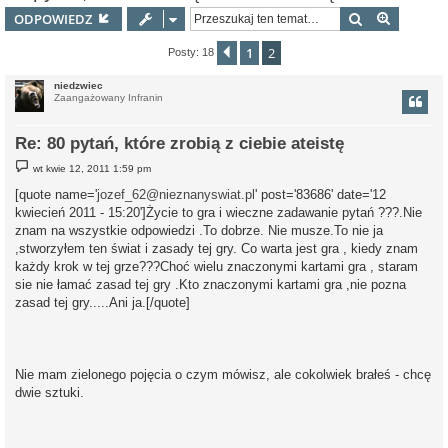
Szukaj
Wyszuki
ODPOWIEDZ
1
2
Poprzednia
Posty: 18
niedzwiec
Zaangażowany Infranin
Re: 80 pytań, które zrobią z ciebie ateistę
P
wt kwie 12, 2011 1:59 pm
o
s
[quote name='
jozef_62@nieznanyswiat.pl
' post='83686' date='12
t
kwiecień 2011 - 15:20']Życie to gra i wieczne zadawanie pytań ???.Nie
znam na wszystkie odpowiedzi .To dobrze. Nie musze.To nie ja
,stworzyłem ten świat i zasady tej gry. Co warta jest gra , kiedy znam
każdy krok w tej grze???Choć wielu znaczonymi kartami gra , staram
sie nie łamać zasad tej gry .Kto znaczonymi kartami gra ,nie pozna
zasad tej gry.....Ani ja.[/quote]
Nie mam zielonego pojęcia o czym mówisz, ale cokolwiek brałeś - chcę
dwie sztuki.