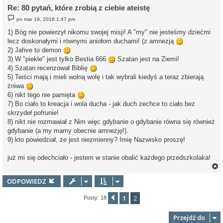
Re: 80 pytań, które zrobią z ciebie ateistę
P
pn mar 19, 2018 1:47 pm
o
s
1) Bóg nie powierzył nikomu swojej misji! A "my" nie jesteśmy dziećmi
t
lecz doskonałymi i równymi aniołom duchami! (z amnezją
2) Jahve to demon
3) W "piekle" jest tylko Bestia 666
Szatan jest na Ziemi!
4) Szatan recenzował Biblię
5) Teiści mają i mieli wolną wolę i tak wybrali kiedyś a teraz zbierają
żniwa
6) nikt tego nie pamięta
7) Bo ciało to kreacja i wola ducha - jak duch zechce to ciało bez
skrzydeł pofrunie!
8) nikt nie rozmawiał z Nim więc gdybanie o gdybanie równa się również
gdybanie (a my mamy obecnie amnezję!).
9) kto powiedział, że jest niezmienny? Imię Nazwisko proszę!
już mi się odechciało - jestem w stanie obalić każdego przedszkolaka!
ODPOWIEDZ
r
1
2
Poprzednia
Posty: 18
Przejdź do