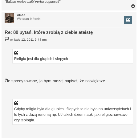
"Balbus melius balbi verba cognoscit"
ADAX
Weteran Infranin
r
Re: 80 pytań, które zrobią z ciebie ateistę
P
wt kwie 12, 2011 5:44 pm
o
s
t
Religia jest dla głupich i ślepych.
Źle sprecyzowane, ja bym raczej napisał, że największe.
Gdyby religia była dla głupich i ślepych to nie było na uniwersytetach i
to tych z dużą renomą np. UJ takich dzien nauki jak religioznawstwo
czy teologia.