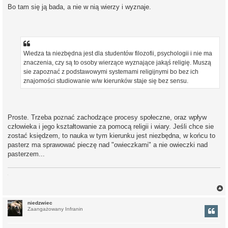
Bo tam się ją bada, a nie w nią wierzy i wyznaje.
Wiedza ta niezbędna jest dla studentów filozofii, psychologii i nie ma
znaczenia, czy są to osoby wierzące wyznające jakąś religię. Muszą
sie zapoznać z podstawowymi systemami religijnymi bo bez ich
znajomości studiowanie w/w kierunków staje się bez sensu.
Proste. Trzeba poznać zachodzące procesy społeczne, oraz wpływ
człowieka i jego kształtowanie za pomocą religii i wiary. Jeśli chce sie
zostać księdzem, to nauka w tym kierunku jest niezbędna, w końcu to
pasterz ma sprawować pieczę nad "owieczkami" a nie owieczki nad
pasterzem...
niedzwiec
Zaangażowany Infranin
r