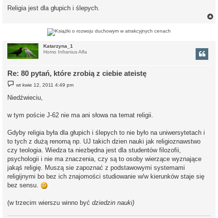
Religia jest dla głupich i ślepych.
r
Katarzyna_1
Homo Infranius Alfa
Re: 80 pytań, które zrobią z ciebie ateistę
P
wt kwie 12, 2011 4:49 pm
o
s
Niedźwieciu,
t
w tym poście J-62 nie ma ani słowa na temat religii.
Gdyby religia była dla głupich i ślepych to nie było na uniwersytetach i
to tych z dużą renomą np. UJ takich dzien nauki jak religioznawstwo
czy teologia. Wiedza ta niezbędna jest dla studentów filozofii,
psychologii i nie ma znaczenia, czy są to osoby wierzące wyznające
jakąś religię. Muszą sie zapoznać z podstawowymi systemami
religijnymi bo bez ich znajomości studiowanie w/w kierunków staje się
bez sensu.
(w trzecim wierszu winno być
dziedzin nauki)