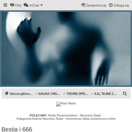
FAQ
mChat
Zarejestruj się
Zaloguj się
S
Strona główna forum
NAUKA I HISTORIA
TEORIE SPISKOWE
9.11, TAJNE ZAKONY, NWO
z
u
k
POLECAMY:
Radio Paranormalium
·
Nieznany Świat
·
Księgarnia-Galeria Nieznany Świat - internetowy sklep ezoteryczny online
a
Bestia i 666
j