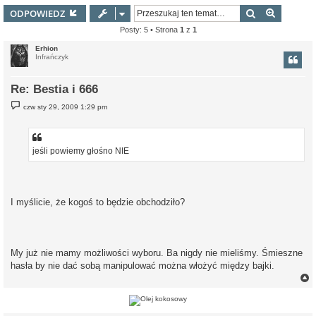
Szukaj
Wyszuki
ODPOWIEDZ
Posty: 5 • Strona
1
z
1
Erhion
Infrańczyk
Re: Bestia i 666
P
czw sty 29, 2009 1:29 pm
o
s
t
jeśli powiemy głośno NIE
I myślicie, że kogoś to będzie obchodziło?
My już nie mamy możliwości wyboru. Ba nigdy nie mieliśmy. Śmieszne
hasła by nie dać sobą manipulować można włożyć między bajki.