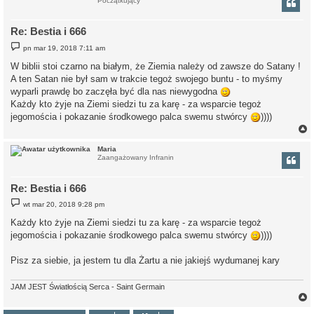
Początkujący
r
Re: Bestia i 666
P
pn mar 19, 2018 7:11 am
o
s
W biblii stoi czarno na białym, że Ziemia należy od zawsze do Satany !
t
A ten Satan nie był sam w trakcie tegoż swojego buntu - to myśmy
wyparli prawdę bo zaczęła być dla nas niewygodna
Każdy kto żyje na Ziemi siedzi tu za karę - za wsparcie tegoż
jegomościa i pokazanie środkowego palca swemu stwórcy
))))
Maria
Zaangażowany Infranin
r
Re: Bestia i 666
P
wt mar 20, 2018 9:28 pm
o
s
Każdy kto żyje na Ziemi siedzi tu za karę - za wsparcie tegoż
t
jegomościa i pokazanie środkowego palca swemu stwórcy
))))
Pisz za siebie, ja jestem tu dla Żartu a nie jakiejś wydumanej kary
JAM JEST Światłością Serca - Saint Germain