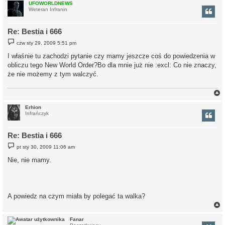
r
UFOWORLDNEWS
Weteran Infranin
Re: Bestia i 666
P
czw sty 29, 2009 5:51 pm
o
s
I właśnie tu zachodzi pytanie czy mamy jeszcze coś do powiedzenia w
t
obliczu tego New World Order?Bo dla mnie już nie :excl: Co nie znaczy,
że nie możemy z tym walczyć.
Erhion
Infrańczyk
r
Re: Bestia i 666
P
pt sty 30, 2009 11:06 am
o
s
Nie, nie mamy.
t
A powiedz na czym miała by polegać ta walka?
Fanar