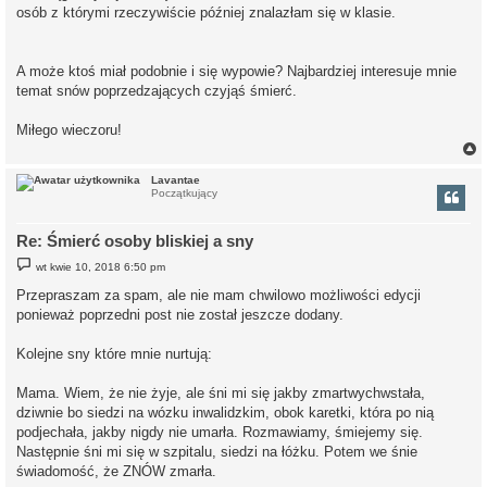
osób z którymi rzeczywiście później znalazłam się w klasie.
A może ktoś miał podobnie i się wypowie? Najbardziej interesuje mnie
temat snów poprzedzających czyjąś śmierć.
Miłego wieczoru!
Lavantae
Początkujący
r
Re: Śmierć osoby bliskiej a sny
P
wt kwie 10, 2018 6:50 pm
o
s
Przepraszam za spam, ale nie mam chwilowo możliwości edycji
t
ponieważ poprzedni post nie został jeszcze dodany.
Kolejne sny które mnie nurtują:
Mama. Wiem, że nie żyje, ale śni mi się jakby zmartwychwstała,
dziwnie bo siedzi na wózku inwalidzkim, obok karetki, która po nią
podjechała, jakby nigdy nie umarła. Rozmawiamy, śmiejemy się.
Następnie śni mi się w szpitalu, siedzi na łóżku. Potem we śnie
świadomość, że ZNÓW zmarła.