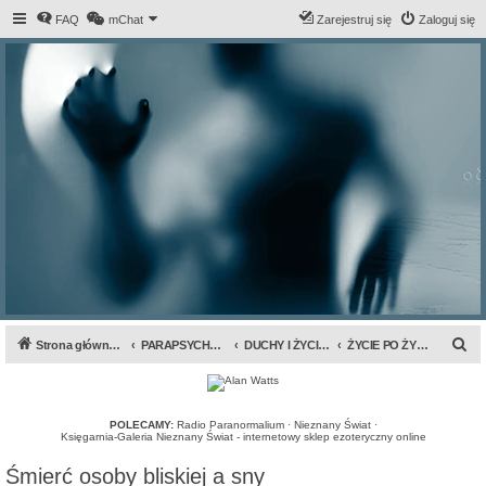
FAQ
mChat
Zarejestruj się
Zaloguj się
S
Strona główna forum
PARAPSYCHOLOGIA & ANOMALIA
DUCHY I ŻYCIE PO ŚMIERCI
ŻYCIE PO ŻYCIU &amp; NDE
z
u
k
POLECAMY:
Radio Paranormalium
·
Nieznany Świat
·
Księgarnia-Galeria Nieznany Świat - internetowy sklep ezoteryczny online
a
Śmierć osoby bliskiej a sny
j