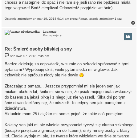
chcesz a następnie idź spać i nie łam się jeśli rano nie będziesz miała
tego w głowie! Bodź cierpliwa! Odpowiedź przyjdzie we śnie).
Ostatnio zmieniony pn mar 19, 2018 9:14 am przez
Fanar
, łącznie zmieniany 1 raz.
Lavantae
Początkujący
r
Re: Śmierć osoby bliskiej a sny
P
sob kwie 07, 2018 7:35 pm
o
s
Bardzo dziękuję za odpowiedź, w sumie co szkodzi spróbować z tymi
t
pytaniami? Wypróbuję dziś, wiele pytań siedzi mi w głowie. Jak
człowiek nie spróbuje nigdy się nie dowie
Zbaczając z tematu... Jeszcze przypomniał mi się jeden sen jak
miałam około 5 lat, śniło mi się w nim, że psiak mojego brata wskoczył
do basenu za jakąś piłką i z niego już nie wyszedł. Kilka dni po tym
śnie dowiedzieliśmy się, że odszedł. To jedyny sen jaki pamiętam z
dzieciństwa.
Aktualnie mam 25 i ciężko mi samej pojąć, że takie coś pamiętam.
Kolejny sen jaki mi się właśnie przypomniał tyczył się okresu szkolnego
(bodajże przejście z gimnazjum do liceum), śniły mi się osoby z klasy
itd. Ciągle wydaje mi się, że twarze które widziałam we śnie to twarze