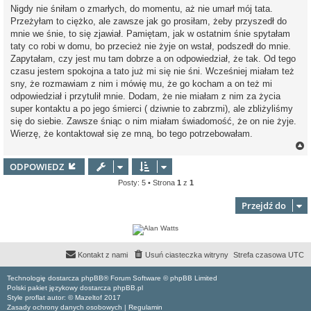
s
Nigdy nie śniłam o zmarłych, do momentu, aż nie umarł mój tata.
t
Przeżyłam to ciężko, ale zawsze jak go prosiłam, żeby przyszedł do
mnie we śnie, to się zjawiał. Pamiętam, jak w ostatnim śnie spytałam
taty co robi w domu, bo przecież nie żyje on wstał, podszedł do mnie.
Zapytałam, czy jest mu tam dobrze a on odpowiedział, że tak. Od tego
czasu jestem spokojna a tato już mi się nie śni. Wcześniej miałam też
sny, że rozmawiam z nim i mówię mu, że go kocham a on też mi
odpowiedział i przytulił mnie. Dodam, że nie miałam z nim za życia
super kontaktu a po jego śmierci ( dziwnie to zabrzmi), ale zbliżyliśmy
się do siebie. Zawsze śniąc o nim miałam świadomość, że on nie żyje.
Wierzę, że kontaktował się ze mną, bo tego potrzebowałam.
ODPOWIEDZ
Posty: 5 • Strona
1
z
1
r
Przejdź do
Kontakt z nami
Usuń ciasteczka witryny
Strefa czasowa
UTC
Technologię dostarcza phpBB® Forum Software © phpBB Limited
Polski pakiet językowy dostarcza phpBB.pl
Style proflat autor: ©
Mazeltof
2017
Zasady ochrony danych osobowych
|
Regulamin