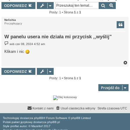
Szukaj
Wyszuki
ODPOWIEDZ
Posty: 1 • Strona
1
z
1
Nelishia
Początkujący
W panelu usera nie działa mi przycisk ,,wyślij"
P
sob cze 08, 2024 4:52 am
o
s
Klikam i nic
t
ODPOWIEDZ
Posty: 1 • Strona
1
z
1
r
Przejdź do
Kontakt z nami
Usuń ciasteczka witryny
Strefa czasowa
UTC
Technologię dostarcza phpBB® Forum Software © phpBB Limited
Polski pakiet językowy dostarcza phpBB.pl
Style proflat autor: ©
Mazeltof
2017