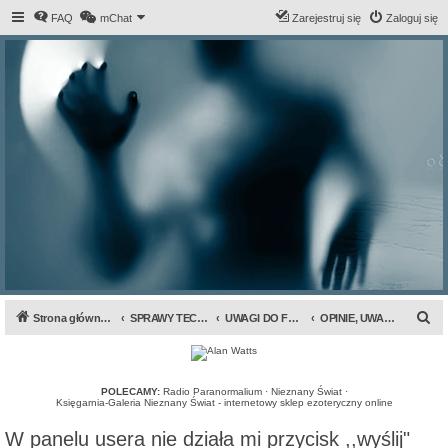
FAQ
mChat
Zarejestruj się
Zaloguj się
S
Strona główna forum
SPRAWY TECHNICZNE I ORGANIZACYJNE
UWAGI DO FORUM I SERWISU INFRA
OPINIE, UWAGI I SKARGI
z
u
k
POLECAMY:
Radio Paranormalium
·
Nieznany Świat
·
Księgarnia-Galeria Nieznany Świat - internetowy sklep ezoteryczny online
a
W panelu usera nie działa mi przycisk ,,wyślij"
j