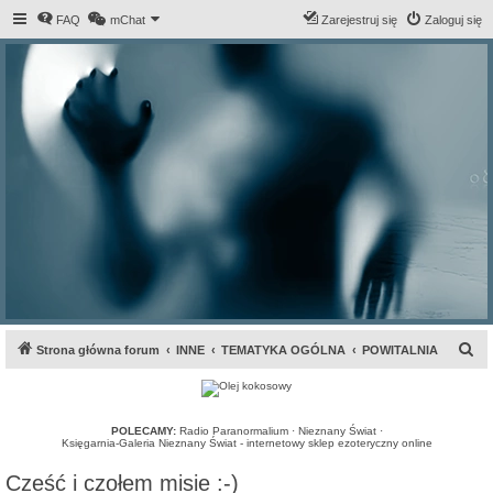
FAQ
mChat
Zarejestruj się
Zaloguj się
S
Strona główna forum
INNE
TEMATYKA OGÓLNA
POWITALNIA
z
u
k
POLECAMY:
Radio Paranormalium
·
Nieznany Świat
·
Księgarnia-Galeria Nieznany Świat - internetowy sklep ezoteryczny online
a
Cześć i czołem misie :-)
j