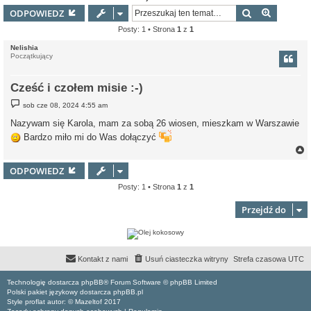
Szukaj
Wyszuki
ODPOWIEDZ
Posty: 1 • Strona
1
z
1
Nelishia
Początkujący
Cześć i czołem misie :-)
P
sob cze 08, 2024 4:55 am
o
s
Nazywam się Karola, mam za sobą 26 wiosen, mieszkam w Warszawie
t
Bardzo miło mi do Was dołączyć
ODPOWIEDZ
Posty: 1 • Strona
1
z
1
r
Przejdź do
Kontakt z nami
Usuń ciasteczka witryny
Strefa czasowa
UTC
Technologię dostarcza phpBB® Forum Software © phpBB Limited
Polski pakiet językowy dostarcza phpBB.pl
Style proflat autor: ©
Mazeltof
2017